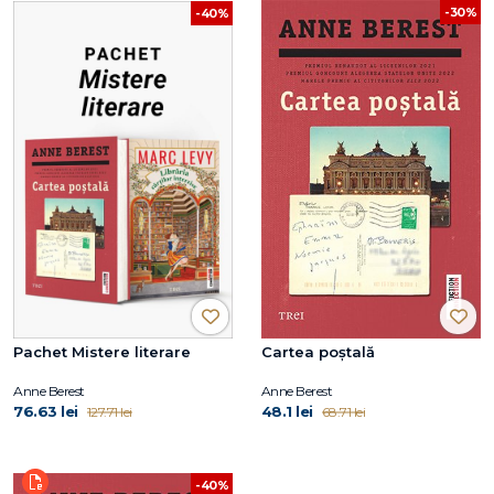
-30%
-40%
Pachet Mistere literare
Cartea poștală
Anne Berest
Anne Berest
76.63 lei
48.1 lei
127.71 lei
68.71 lei
-40%