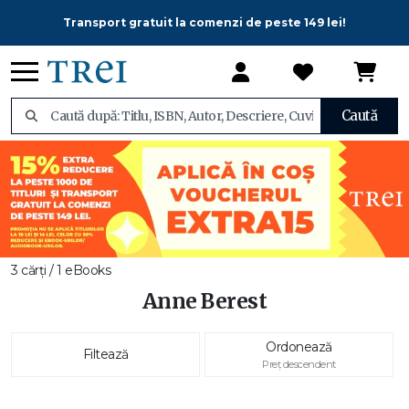
Transport gratuit la comenzi de peste 149 lei!
Caută
3 cărți / 1 eBooks
Anne Berest
Ordonează
Filtează
Preț descendent