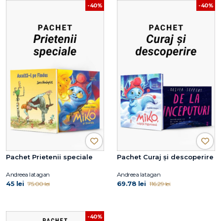
-40%
-40%
Pachet Prietenii speciale
Pachet Curaj și descoperire
Andreea Iatagan
Andreea Iatagan
45 lei
69.78 lei
75.00 lei
116.29 lei
-40%