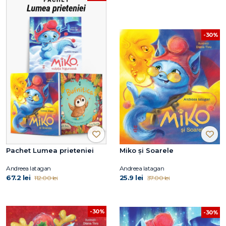
-30%
Pachet Lumea prieteniei
Miko și Soarele
Andreea Iatagan
Andreea Iatagan
67.2 lei
25.9 lei
112.00 lei
37.00 lei
-30%
-30%