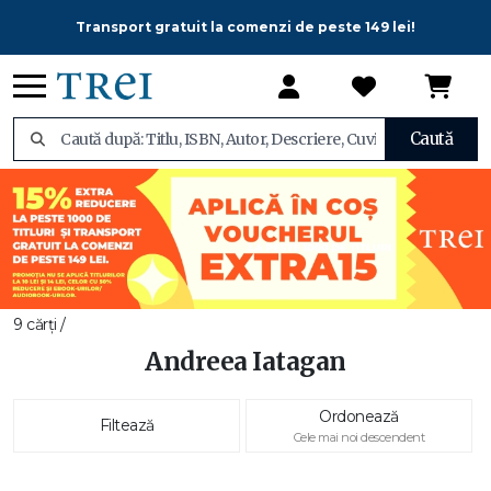
Transport gratuit la comenzi de peste 149 lei!
Caută
9 cărți /
Andreea Iatagan
Ordonează
Filtează
Cele mai noi descendent