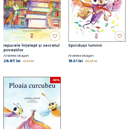
Iepurele Înțelept și secretul
Spiridușii luminii
poveștilor
Andreea Iatagan
Andreea Iatagan
28.87 lei
18.51 lei
41.23 lei
26.43 lei
-30%