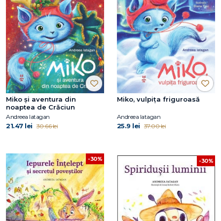
Miko și aventura din
Miko, vulpița friguroasă
noaptea de Crăciun
Andreea Iatagan
Andreea Iatagan
21.47 lei
25.9 lei
30.66 lei
37.00 lei
-30%
-30%