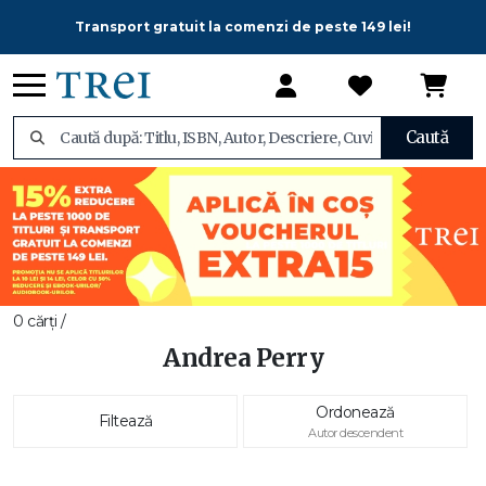
Transport gratuit la comenzi de peste 149 lei!
Caută
0 cărți /
Andrea Perry
Ordonează
Filtează
Autor descendent