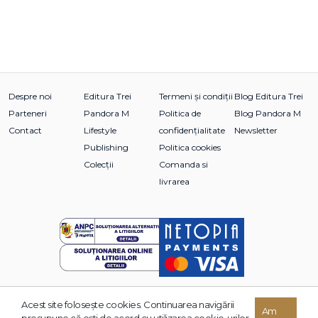
Despre noi
Editura Trei
Termeni și condiții
Blog Editura Trei
Parteneri
Pandora M
Politica de
Blog Pandora M
Contact
Lifestyle
confidențialitate
Newsletter
Publishing
Politica cookies
Colecții
Comanda si
livrarea
Acest site foloseşte cookies. Continuarea navigării
© 2026 Grupul Editorial TREI. Toate drepturile rezervate.
Am
presupune că eşti de acord cu utilizarea cookie-urilor.