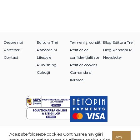
Despre noi
Editura Trei
Termeni și condiții
Blog Editura Trei
Parteneri
Pandora M
Politica de
Blog Pandora M
Contact
Lifestyle
confidențialitate
Newsletter
Publishing
Politica cookies
Colecții
Comanda si
livrarea
Acest site foloseşte cookies. Continuarea navigării
© 2026 Grupul Editorial TREI. Toate drepturile rezervate.
Am
presupune că eşti de acord cu utilizarea cookie-urilor.