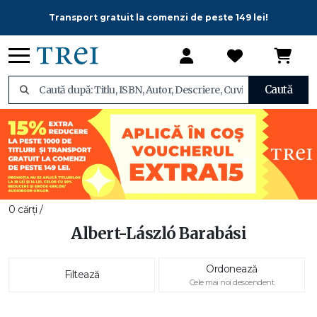
Transport gratuit la comenzi de peste 149 lei!
Caută
0 cărți /
Albert-László Barabási
Ordonează
Filtează
Cele mai noi descendent