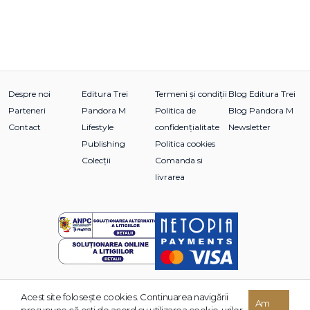
Despre noi
Editura Trei
Termeni și condiții
Blog Editura Trei
Parteneri
Pandora M
Politica de
Blog Pandora M
Contact
Lifestyle
confidențialitate
Newsletter
Publishing
Politica cookies
Colecții
Comanda si
livrarea
Acest site foloseşte cookies. Continuarea navigării
© 2026 Grupul Editorial TREI. Toate drepturile rezervate.
Am
presupune că eşti de acord cu utilizarea cookie-urilor.