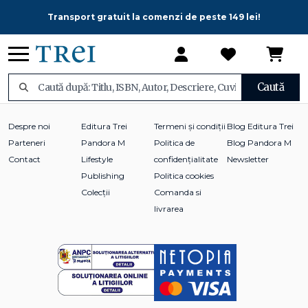
Transport gratuit la comenzi de peste 149 lei!
Caută
Despre noi
Editura Trei
Termeni și condiții
Blog Editura Trei
Parteneri
Pandora M
Politica de
Blog Pandora M
Contact
Lifestyle
confidențialitate
Newsletter
Publishing
Politica cookies
Colecții
Comanda si
livrarea