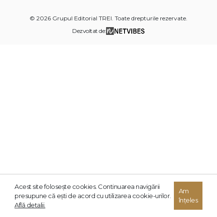
© 2026 Grupul Editorial TREI. Toate drepturile rezervate.
Dezvoltat de:
Acest site foloseşte cookies. Continuarea navigării
Am
presupune că eşti de acord cu utilizarea cookie-urilor.
înțeles
Află detalii.