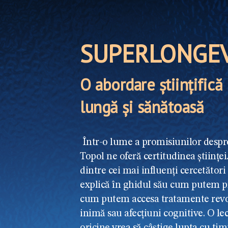
SUPERLONGEV
O abordare științifică
lungă și sănătoasă
Într-o lume a promisiunilor despre 
Topol ne oferă certitudinea științe
dintre cei mai influenți cercetători
explică în ghidul său cum putem pre
cum putem accesa tratamente revo
inimă sau afecțiuni cognitive. O le