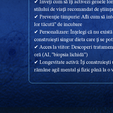
✔ Înveți cum să îți activezi genele lo
stilului de viață recomandat de științ
✔ Prevenție timpurie: Afli cum să inte
lor tăcută” de incubare
✔ Personalizare: Înțelegi că nu există
construiești singur dieta care ți se pot
✔ Acces la viitor: Descoperi tratamen
oră (AI, ”biopsia lichidă”)
✔ Longevitate activă: Îți construiești
rămâne agil mental și fizic până la o 