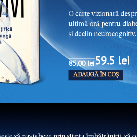
O carte vizionară desp
ultimă oră pentru diabet
și declin neurocognitiv
59.5 lei
85,00 lei
ADAUGĂ ÎN COȘ
ește să navigheze prin știința îmbătrânirii, să o