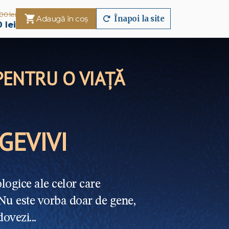
00 lei
Adaugă în coș
Înapoi la site
 lei
 PENTRU O VIAȚĂ
GEVIVI
logice ale celor care
 Nu este vorba doar de gene,
ovezi...