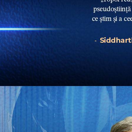
pseudoștiință 
ce știm și a c
Siddhar
-