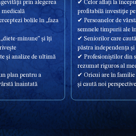
ngevității prin alegerea
✔ Celor aflați la încep
a medicală
profitabilă investiție 
rceptezi bolile în „faza
✔ Persoanelor de vârstă
semnele timpurii ale î
 „diete-minune” și îți
✔ Seniorilor care caută
rivește
păstra independența și 
te și analize de ultimă
✔ Profesioniștilor din 
rezumat riguros al me
 un plan pentru a
✔ Oricui are în familie
vârstă înaintată
și caută noi perspectiv