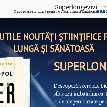
Superlongevivi
85.
59.50
O abordare științifică pentru o viață lungă și sănătoasă
UTILE NOUTĂȚI ȘTIINȚIFICE
LUNGĂ ȘI SĂNĂTOASĂ
SUPERLON
Descoperă secretele bio
sfidează îmbătrânirea.
ci de alegeri bazate pe d