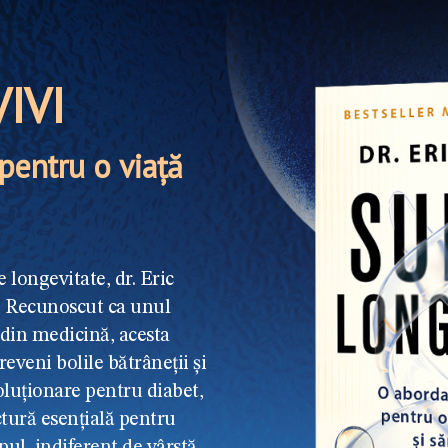
IVI
 pentru o viață
longevitate, dr. Eric
i. Recunoscut ca unul
 din medicină, acesta
veni bolile bătrâneții și
luționare pentru diabet,
ctură esențială pentru