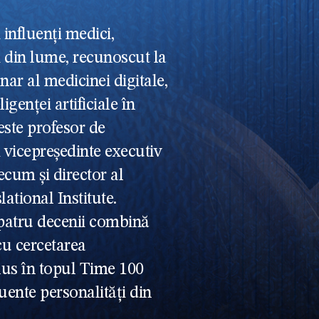
 influenți medici,
ri din lume, recunoscut la
nar al medicinei digitale,
eligenței artificiale în
 este profesor de
 vicepreședinte executiv
ecum și director al
ational Institute.
 patru decenii combină
cu cercetarea
clus în topul Time 100
uente personalități din