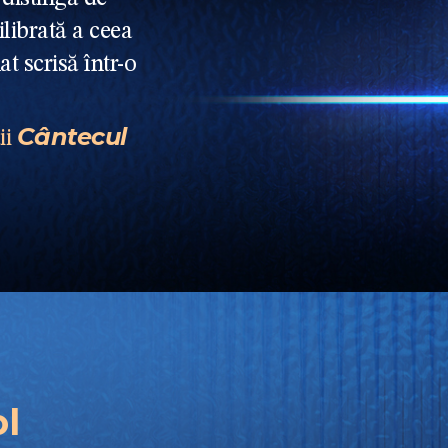
ilibrată a ceea
t scrisă într-o
Cântecul
ii
ol