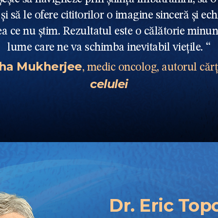
și să le ofere cititorilor o imagine sinceră și ech
eea ce nu știm. Rezultatul este o călătorie minuna
lume care ne va schimba inevitabil viețile. “
tha Mukherjee
, medic oncolog, autorul cărț
celulei
Dr. Eric Top