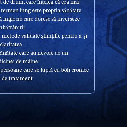
ut de drum, care înțeleg că cea mai
pe termen lung este propria sănătate
 mijlocie care doresc să inverseze
mbătrânirii
 metode validate științific pentru a-și
claritatea
sănătate care au nevoie de un
dicinei de mâine
 persoane care se luptă cu boli cronice
e de tratament