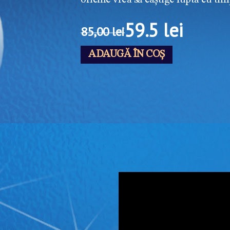
oricine vrea să câștige lupta cu tim
59.5 lei
85,00 lei
ADAUGĂ ÎN COȘ