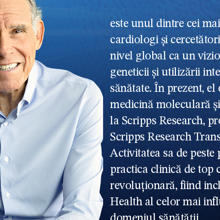
este unul dintre cei mai
cardiologi și cercetăto
nivel global ca un vizio
geneticii și utilizării int
sănătate. În prezent, el
medicină moleculară și
la Scripps Research, pr
Scripps Research Transl
Activitatea sa de peste
practica clinică de top 
revoluționară, fiind in
Health al celor mai infl
domeniul sănătății.