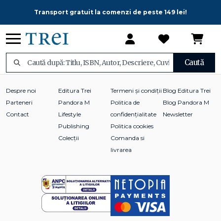
Transport gratuit la comenzi de peste 149 lei!
Caută
Despre noi
Editura Trei
Termeni și condiții
Blog Editura Trei
Parteneri
Pandora M
Politica de
Blog Pandora M
Contact
Lifestyle
confidențialitate
Newsletter
Publishing
Politica cookies
Colecții
Comanda si
livrarea