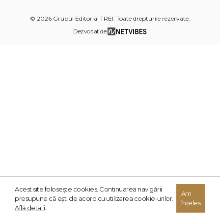
© 2026 Grupul Editorial TREI. Toate drepturile rezervate.
Dezvoltat de:
Acest site foloseşte cookies. Continuarea navigării
Am
presupune că eşti de acord cu utilizarea cookie-urilor.
înțeles
Află detalii.