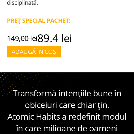
disciplinată.
PREȚ SPECIAL PACHET:
89.4 lei
149,00 lei
ADAUGĂ ÎN COȘ
Transformă intențiile bune în
obiceiuri care chiar țin.
Atomic Habits a redefinit modul
în care milioane de oameni