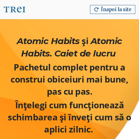
Înapoi la site
și
Atomic Habits
Atomic
Habits. Caiet de lucru
Pachetul complet pentru a
construi obiceiuri mai bune,
pas cu pas.
Înțelegi cum funcționează
schimbarea și înveți cum să o
aplici zilnic.