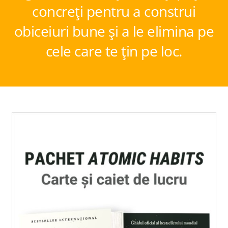
concreți pentru a construi
obiceiuri bune și a le elimina pe
cele care te țin pe loc.