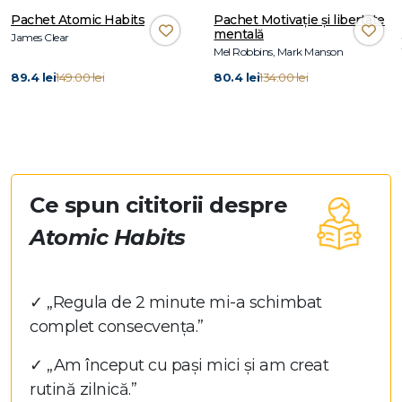
Pachet Atomic Habits
Pachet Motivație și libertate
mentală
James Clear
Mel Robbins, Mark Manson
89.4 lei
149.00 lei
80.4 lei
134.00 lei
Ce spun cititorii despre
Atomic Habits
✓ „Regula de 2 minute mi-a schimbat
complet consecvența.”
✓ „Am început cu pași mici și am creat
rutină zilnică.”