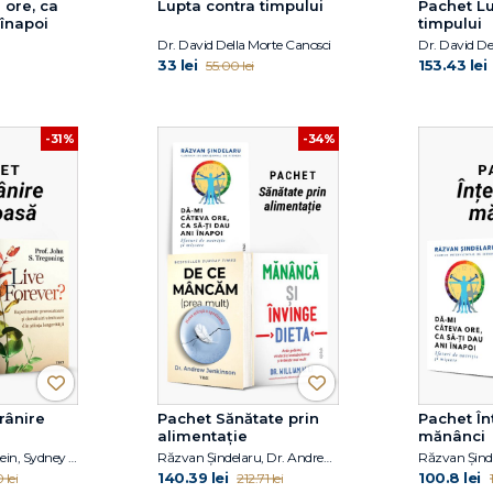
 ore, ca
Lupta contra timpului
Pachet Lu
 înapoi
timpului
Dr. David Della Morte Canosci
33 lei
153.43 lei
55.00 lei
-31%
-34%
rânire
Pachet Sănătate prin
Pachet În
alimentație
mănânci
Dr. Jocelyn Wittstein, Sydney Nitzkorski, Prof. John S. Tregoning
Răzvan Șindelaru, Dr. Andrew Jenkinson, Dr. William W. Li
140.39 lei
100.8 lei
 lei
212.71 lei