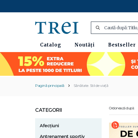
Catalog
Noutăți
Bestseller
Pagină principală
Sănătate. Stil de viață
Ordonează după:
CATEGORII
Afecțiuni
Antrenament sportiv