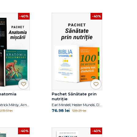
-40%
-40%
natomia
Pachet Sănătate prin
nutriție
Joe Puleo, Patrick Milroy, Arnold G. Nelson, Jouko Kokkonen, Shannon Sovndal
Earl Mindell, Hester Mundis, Dan Popa, Luiza Popa
76.98 lei
231.51 lei
128.29 lei
-40%
-40%