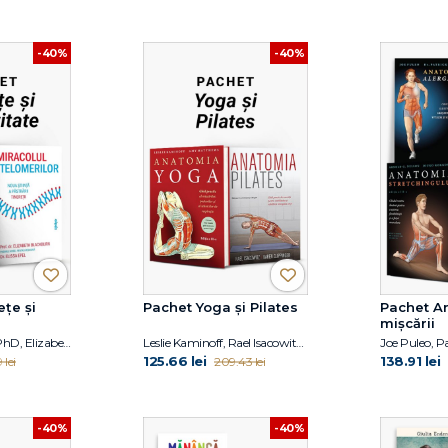
-40%
-40%
țe și
Pachet Yoga și Pilates
Pachet A
mișcării
David A. Sinclair PhD, Elizabeth Blackburn, Elissa Epel
Leslie Kaminoff, Rael Isacowitz, Karen Clippinger
125.66 lei
138.91 lei
 lei
209.43 lei
-40%
-40%