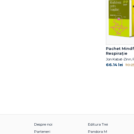
Rael Isacowitz
Rebecca Heiss
Renee McGregor
Rob Panariello
Răzvan Șindelaru
Sanjay Gupta
Satchin Panda
Pachet Mindf
Shannon Sovndal
Respirație
Sharon Moalem
66.14 lei
110.23
Shilpa Ravella
Sue Stuart - Smith
Sydney Nitzkorski
Tamen Jadad-Garcia
Tim Spector
Tudor O. Bompa
Vaclav Smil
William Davis
William W. Li
Despre noi
Editura Trei
Parteneri
Pandora M