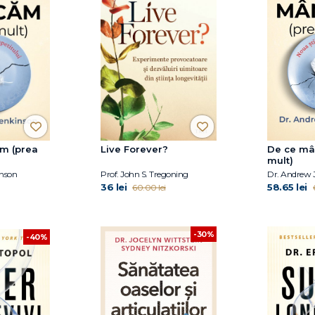
m (prea
Live Forever?
De ce mâ
mult)
inson
Prof. John S. Tregoning
Dr. Andrew 
36 lei
58.65 lei
60.00 lei
-30%
-40%