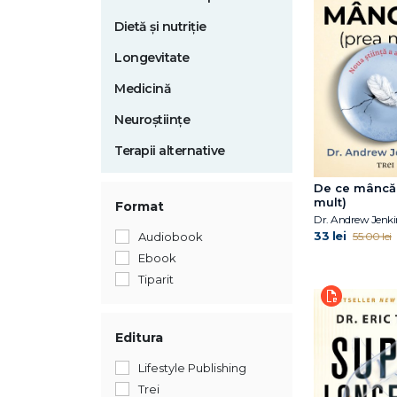
Dietă și nutriție
Longevitate
Medicină
Neuroștiințe
Terapii alternative
De ce mâncă
mult)
Format
Dr. Andrew Jenk
33 lei
55.00 lei
Audiobook
Ebook
Tiparit
Editura
Lifestyle Publishing
Trei