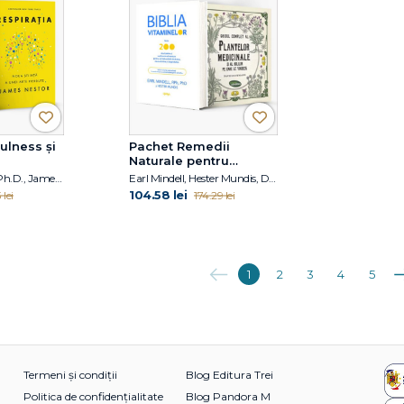
ulness și
Pachet Remedii
Naturale pentru
Sănătate
Jon Kabat-Zinn, Ph.D., James Nestor
Earl Mindell, Hester Mundis, David Hoffmann
104.58 lei
 lei
174.29 lei
Anterioara
Ur
1
2
3
4
5
Termeni și condiții
Blog Editura Trei
Politica de confidențialitate
Blog Pandora M