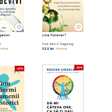
gevivi
Live Forever?
l
Prof. John S. Tregoning
52.5 lei
.00 lei
75.00 lei
-30%
-40%