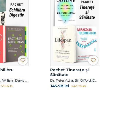
hilibru
Pachet Tinerețe și
Sănătate
Giulia Enders, William Davis, Dr. Hiromi Shinya
Dr. Peter Attia, Bill Gifford, David A. Sinclair PhD, Elizabeth Blackburn, Elissa Epel
145.98 lei
175.57 lei
243.29 lei