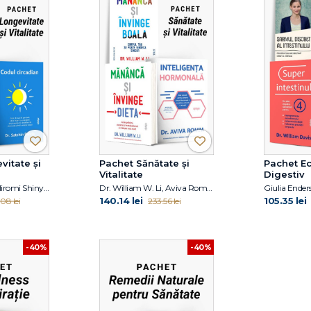
vitate și
Pachet Sănătate și
Pachet Ec
Vitalitate
Digestiv
Alina Epure, Dr. Hiromi Shinya, Satchin Panda
Dr. William W. Li, Aviva Romm
140.14 lei
105.35 lei
08 lei
233.56 lei
-40%
-40%