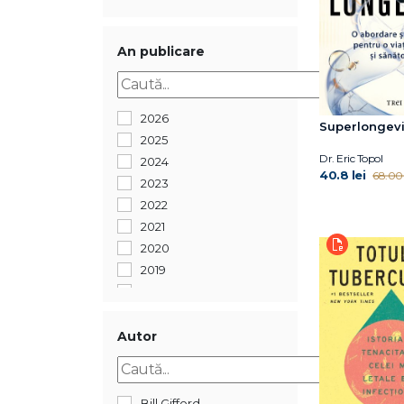
An publicare
2026
Superlongevi
2025
Dr. Eric Topol
2024
40.8 lei
68.00 
2023
2022
2021
2020
2019
2018
2017
2016
Autor
2015
2013
2011
Bill Gifford