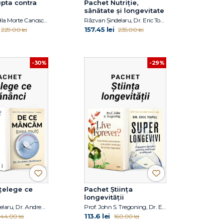
pta contra
Pachet Nutriție,
sănătate și longevitate
Dr. David Della Morte Canosci , Prof. John S. Tregoning, Dr. Eric Topol
Răzvan Șindelaru, Dr. Eric Topol, Prof. John S. Tregoning
157.45 lei
229.00 lei
235.00 lei
-30%
-29%
țelege ce
Pachet Știința
longevității
Răzvan Șindelaru, Dr. Andrew Jenkinson
Prof. John S. Tregoning, Dr. Eric Topol
113.6 lei
144.00 lei
160.00 lei