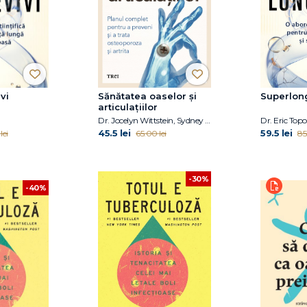
vi
Sănătatea oaselor și
Superlon
articulațiilor
Dr. Jocelyn Wittstein, Sydney Nitzkorski
Dr. Eric Topo
45.5 lei
59.5 lei
lei
65.00 lei
85
-30%
-40%