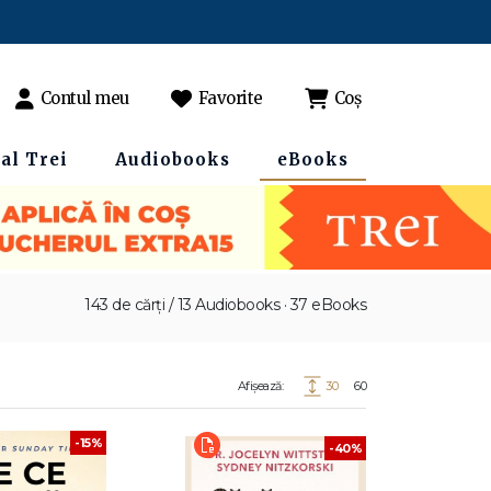
Contul meu
Favorite
Coș
al Trei
Audiobooks
eBooks
143 de cărți / 13 Audiobooks · 37 eBooks
Afișează:
30
60
-15%
-40%