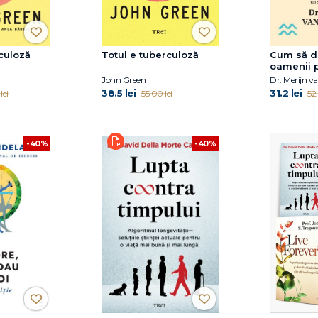
culoză
Totul e tuberculoză
Cum să d
oamenii p
John Green
Dr. Merijn v
38.5 lei
31.2 lei
lei
55.00 lei
52.
-40%
-40%