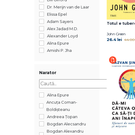
Dr. Merijn van de Laar
Elissa Epel
Adam Sayers
Totul e tuber
Alex Jadad M.D.
John Green
Alexander Loyd
26.4 lei
44.00 
Alina Epure
Amishi P. Jha
Ancuța Coman-
Boldișteanu
Anne Ornish
Narator
Arnold G. Nelson
Aviva Romm
Becca Levy
Alina Epure
Ben Johnson
Ancuța Coman-
Benjamin Bikman
Boldișteanu
Bill Gifford
Andreea Țopan
Brian Cole
Bogdan Alecsandru
C. Norman Shealy
Bogdan Alexandru