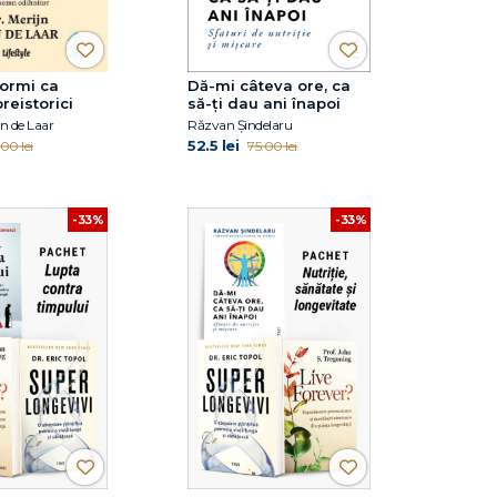
ormi ca
Dă-mi câteva ore, ca
reistorici
să-ţi dau ani înapoi
an de Laar
Răzvan Șindelaru
52.5 lei
00 lei
75.00 lei
-33%
-33%