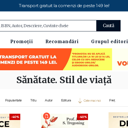
Transport gratuit la comenzi de peste 149 lei!
Caută
Promoții
Recomandări
Grupul editori
Sănătate. Stil de viață
Popularitate
Titlu
Autor
Editura
Preț
Cele mai noi
-40%
-40%