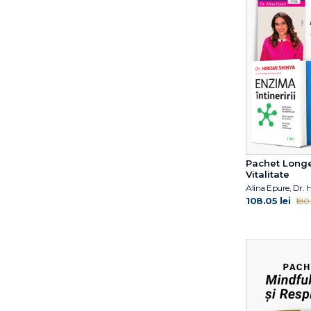
Jon Kabat-Zinn, Ph.D.
Jouko Kokkonen
Karen Clippinger
Kasley Killam
Katty Klay
Leslie Kaminoff
Lu Wei
Luiza Popa
Marie Kondo
Pachet Longe
Mark S. Kovacs
Vitalitate
Maureen Abson
Nicole Vignola
108.05 lei
180.
Oprah Winfrey
Patrick Milroy
Paul E. Roetert
Peter Attia
Peter B Scott-Morgan
Prof. John S. Tregoning