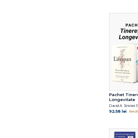
Dr. Peter Attia
Dr. Rahul Jandial
Dr. William W. Li
Dr. William W. Li
Earl Mindell
Elissa Epel
Elizabeth Blackburn
Euan Angus Ashley
Gabriel Perlemuter
Giulia Enders
Hester Mundis
Hiromi Shinya
Ian McLeod
Pachet Tinere
Longevitate
Jacqui Greene Haas
James Nestor
92.58 lei
154.29
Jeffrey Rediger
Joe Puleo
Joel Fuhrman
John Green