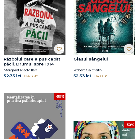
Războiul care a pus capăt
Glasul sângelui
păcii. Drumul spre 1914
Margaret MacMillan
Robert Galbraith
52.33 lei
52.33 lei
104.66 lei
104.66 lei
-50%
-50%