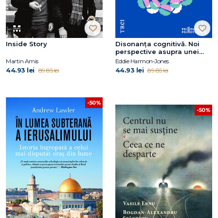
Inside Story
Disonanța cognitivă. Noi
perspective asupra unei
teorii fundamentale pentru
Martin Amis
Eddie Harmon‑Jones
psihologie
44.93 lei
44.93 lei
89.85 lei
89.85 lei
-50%
-50%