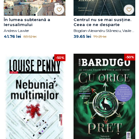
În lumea subterană a
Centrul nu se mai susține.
Ierusalimului
Ceea ce ne desparte
Andrew Lawler
Bogdan-Alexandru Stănescu, Vasile Ernu
41.76 lei
39.65 lei
83.52 lei
79.29 lei
-50%
-50%