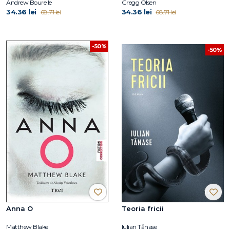
Andrew Bourelle
Gregg Olsen
34.36 lei
34.36 lei
68.71 lei
68.71 lei
-50%
-50%
Anna O
Teoria fricii
Matthew Blake
Iulian Tănase