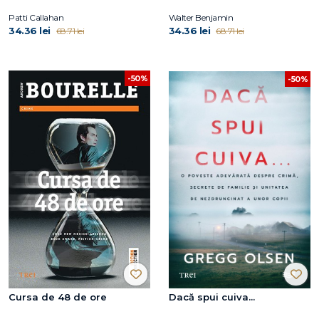
Patti Callahan
Walter Benjamin
34.36 lei
34.36 lei
68.71 lei
68.71 lei
-50%
-50%
Cursa de 48 de ore
Dacă spui cuiva...