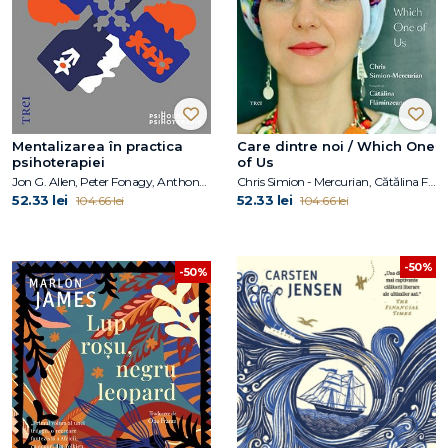
Mentalizarea în practica
Care dintre noi / Which One
psihoterapiei
of Us
Jon G. Allen, Peter Fonagy, Anthony W. Bateman
Chris Simion - Mercurian, Cătălina Flămînzeanu
52.33 lei
52.33 lei
104.66 lei
104.66 lei
-50%
-50%