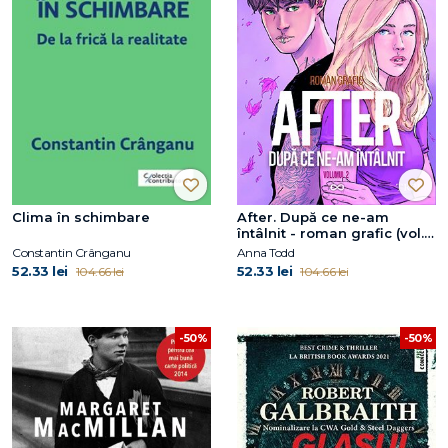
Clima în schimbare
After. După ce ne-am
întâlnit - roman grafic (vol.
2)
Constantin Crânganu
Anna Todd
52.33 lei
52.33 lei
104.66 lei
104.66 lei
-50%
-50%