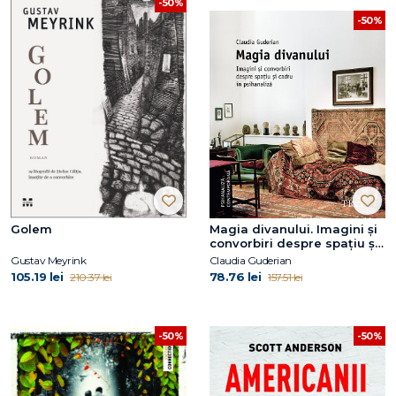
-50%
-50%
Golem
Magia divanului. Imagini și
convorbiri despre spațiu și
cadru în psihanaliză
Gustav Meyrink
Claudia Guderian
105.19 lei
78.76 lei
210.37 lei
157.51 lei
-50%
-50%