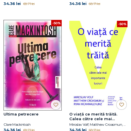
34.36 lei
34.36 lei
68.71 lei
68.71 lei
-50%
-50%
Ultima petrecere
O viaţă ce merită trăită.
Calea către cele mai
importante lucruri
Clare Mackintosh
Miroslav Volf, Matthew Croasmun, Ryan McAnnally-Linz
34.36 lei
34.36 lei
68.71 lei
68.71 lei