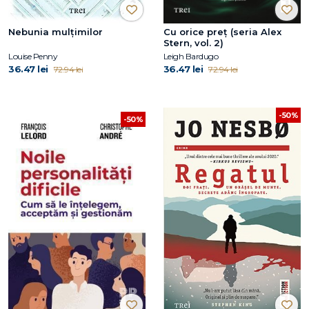
Nebunia mulțimilor
Cu orice preț (seria Alex
Stern, vol. 2)
Louise Penny
Leigh Bardugo
36.47 lei
36.47 lei
72.94 lei
72.94 lei
-50%
-50%