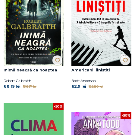
Inimă neagră ca noaptea
Americanii liniștiți
Robert Galbraith
Scott Anderson
68.19 lei
62.9 lei
136.37 lei
125.80 lei
-50%
-50%