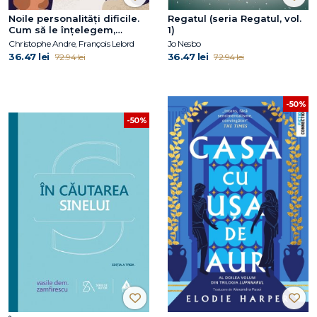
Noile personalități dificile.
Regatul (seria Regatul, vol.
Cum să le înțelegem,
1)
acceptăm și gestionăm
Christophe Andre, François Lelord
Jo Nesbo
36.47 lei
36.47 lei
72.94 lei
72.94 lei
-50%
-50%