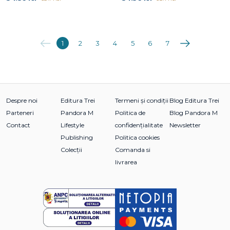
Anterioara
Următoarea
1
2
3
4
5
6
7
Despre noi
Editura Trei
Termeni și condiții
Blog Editura Trei
Parteneri
Pandora M
Politica de
Blog Pandora M
Contact
Lifestyle
confidențialitate
Newsletter
Publishing
Politica cookies
Colecții
Comanda si
livrarea