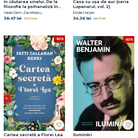
În căutarea sinelui. De la
Casa cu ușa de aur (seria
filosofie la psihanaliză în
Lupanarul, vol. 2)
comunism
Vasile Dem. Zamfirescu
Elodie Harper
36.47 lei
34.36 lei
72.94 lei
68.71 lei
-50%
-50%
Cartea secretă a Florei Lea
Iluminări