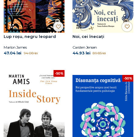
Lup roșu, negru leopard
Noi, cei înecați
Marlon James
Carsten Jensen
47.04 lei
44.93 lei
94.08 lei
89.85 lei
-50%
-50%