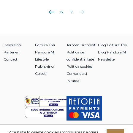
Anterioara
Următoarea
6
7
Despre noi
Editura Trei
Termeni și condiții
Blog Editura Trei
Parteneri
Pandora M
Politica de
Blog Pandora M
Contact
Lifestyle
confidențialitate
Newsletter
Publishing
Politica cookies
Colecții
Comanda si
livrarea
Acest site foloseşte cookies. Continuarea navigării