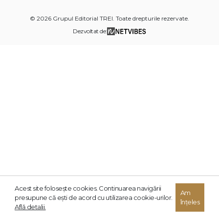
© 2026 Grupul Editorial TREI. Toate drepturile rezervate.
Dezvoltat de:
Acest site foloseşte cookies. Continuarea navigării
Am
presupune că eşti de acord cu utilizarea cookie-urilor.
înțeles
Află detalii.