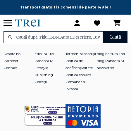
Transport gratuit la comenzi de peste 149 lei!
Caută
Despre noi
Editura Trei
Termeni și condiții
Blog Editura Trei
Parteneri
Pandora M
Politica de
Blog Pandora M
Contact
Lifestyle
confidențialitate
Newsletter
Publishing
Politica cookies
Colecții
Comanda si
livrarea