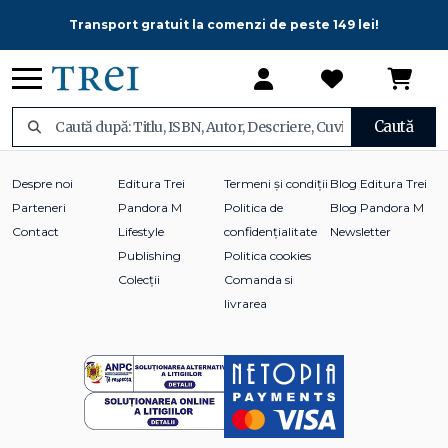
Transport gratuit la comenzi de peste 149 lei!
Caută
Despre noi
Editura Trei
Termeni și condiții
Blog Editura Trei
Parteneri
Pandora M
Politica de
Blog Pandora M
Contact
Lifestyle
confidențialitate
Newsletter
Publishing
Politica cookies
Colecții
Comanda si
livrarea