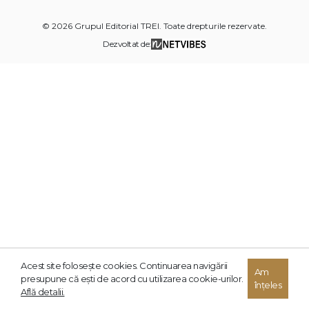
© 2026 Grupul Editorial TREI. Toate drepturile rezervate.
Dezvoltat de:
Acest site foloseşte cookies. Continuarea navigării
Am
presupune că eşti de acord cu utilizarea cookie-urilor.
înțeles
Află detalii.