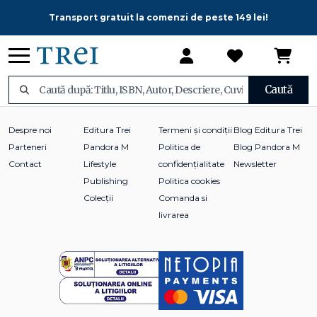
Transport gratuit la comenzi de peste 149 lei!
Caută
Despre noi
Editura Trei
Termeni și condiții
Blog Editura Trei
Parteneri
Pandora M
Politica de
Blog Pandora M
Contact
Lifestyle
confidențialitate
Newsletter
Publishing
Politica cookies
Colecții
Comanda si
livrarea