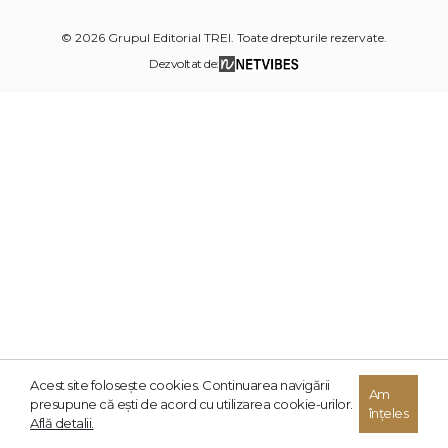
© 2026 Grupul Editorial TREI. Toate drepturile rezervate.
Dezvoltat de:
Acest site foloseşte cookies. Continuarea navigării
Am
presupune că eşti de acord cu utilizarea cookie-urilor.
înțeles
Află detalii.