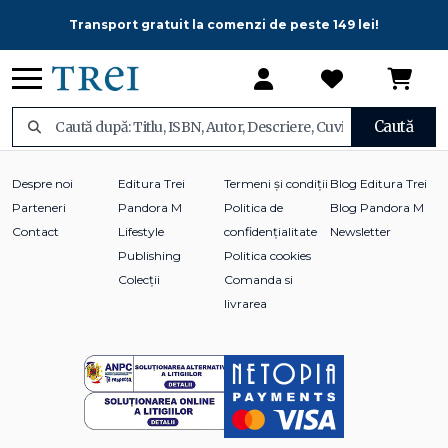
Transport gratuit la comenzi de peste 149 lei!
Caută
Despre noi
Editura Trei
Termeni și condiții
Blog Editura Trei
Parteneri
Pandora M
Politica de
Blog Pandora M
Contact
Lifestyle
confidențialitate
Newsletter
Publishing
Politica cookies
Colecții
Comanda si
livrarea