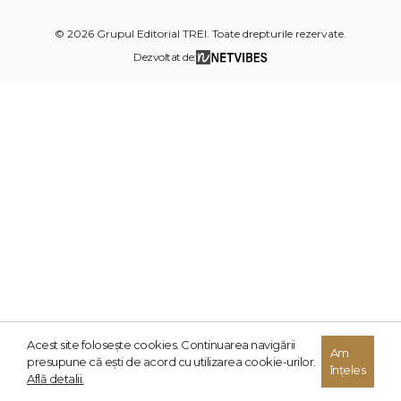
© 2026 Grupul Editorial TREI. Toate drepturile rezervate.
Dezvoltat de:
Acest site foloseşte cookies. Continuarea navigării
Am
presupune că eşti de acord cu utilizarea cookie-urilor.
înțeles
Află detalii.