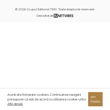
© 2026 Grupul Editorial TREI. Toate drepturile rezervate.
Dezvoltat de:
Acest site foloseşte cookies. Continuarea navigării
Am
presupune că eşti de acord cu utilizarea cookie-urilor.
înțeles
Află detalii.