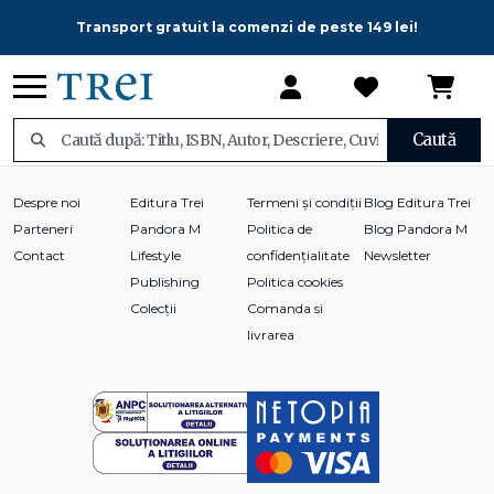
Transport gratuit la comenzi de peste 149 lei!
Caută
Despre noi
Editura Trei
Termeni și condiții
Blog Editura Trei
Parteneri
Pandora M
Politica de
Blog Pandora M
Contact
Lifestyle
confidențialitate
Newsletter
Publishing
Politica cookies
Colecții
Comanda si
livrarea