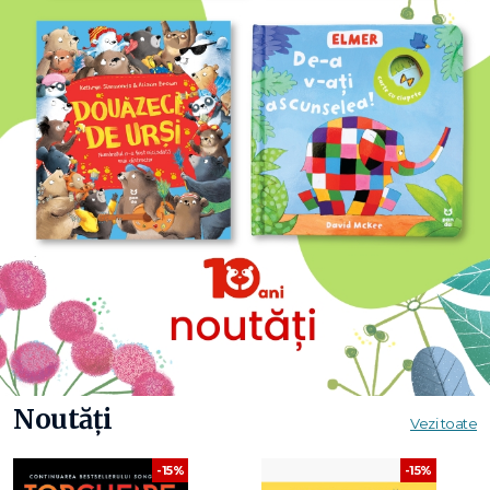
Noutăți
Vezi toate
-15%
-15%