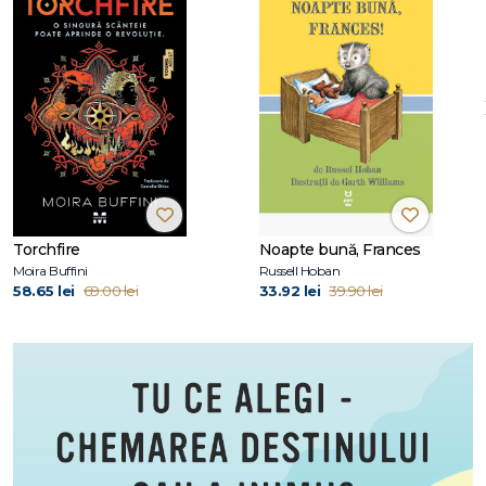
Torchfire
Noapte bună, Frances
Moira Buffini
Russell Hoban
58.65 lei
69.00 lei
33.92 lei
39.90 lei