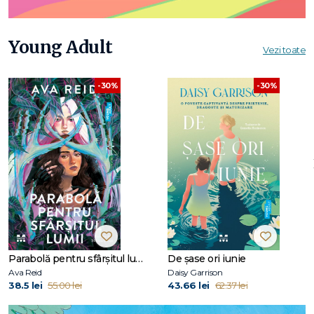
Young Adult
Vezi toate
-30%
-30%
Parabolă pentru sfârșitul lumii
De șase ori iunie
Ava Reid
Daisy Garrison
38.5 lei
55.00 lei
43.66 lei
62.37 lei