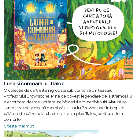
Luna și comoara lui Tlaloc
O colecție de cărți este îngropată sub comorile din tezaurul
Profesorului Brownstone. Pline de povești legendare de la strămoșii lui,
ele vorbesc despre luptători neînfricați și eroi neobișnuiți. Alatură-te
Lunei, cea mai vicleană membră a clanului Brownstone, în timp ce
călătorește către palatul zeului aztec al ploii, Tlaloc, pentru a-i fura
comorile.
Citește mai mult