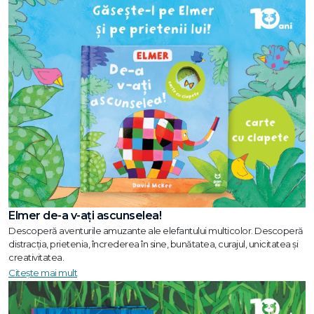
Elmer de-a v-ați ascunselea!
Descoperă aventurile amuzante ale elefantului multicolor. Descoperă
distracția, prietenia, încrederea în sine, bunătatea, curajul, unicitatea și
creativitatea.
Citește mai mult