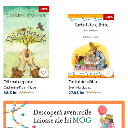
-30%
-30%
Dă mai departe
Tortul de clătite
Catherine Ryan Hyde
Sven Nordqvist
38.5 lei
55.00 lei
27.93 lei
39.90 lei