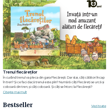
Trenul flecăreților
În curând trenul va pleca din gara Flecărești. Dar stai, câți călători încap
în tren? Și ce faci dacă trenul este plin? Numără câți Flecăreți se urcă și
coboară din tren, și câți coboară. Și câți se întorc la Flecărești?
Citește mai mult
Bestseller
Vezi toate