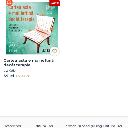
-40%
Cartea asta e mai ieftină
decât terapia
Liz Kelly
39 lei
65.00 lei
Despre noi
Editura Trei
Termeni și condiții
Blog Editura Trei