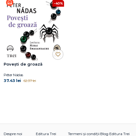
-40%
Poveşti de groază
Péter Nádas
37.43 lei
62.37 lei
Despre noi
Editura Trei
Termeni și condiții
Blog Editura Trei