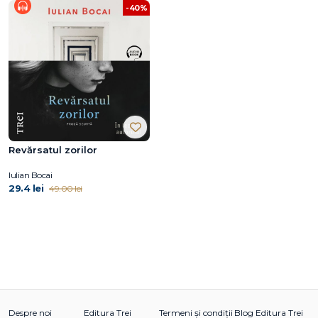
-40%
Revărsatul zorilor
Iulian Bocai
29.4 lei
49.00 lei
Despre noi
Editura Trei
Termeni și condiții
Blog Editura Trei