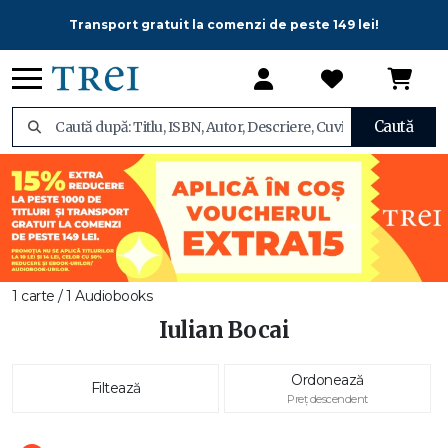
Transport gratuit la comenzi de peste 149 lei!
Caută
1 carte / 1 Audiobooks
Iulian Bocai
Ordonează
Filtează
Preț descendent