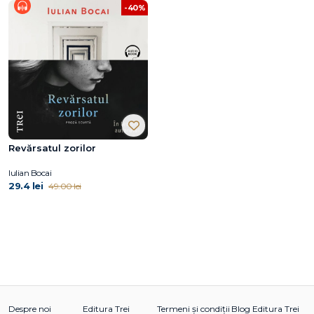
-40%
Revărsatul zorilor
Iulian Bocai
29.4 lei
49.00 lei
Despre noi
Editura Trei
Termeni și condiții
Blog Editura Trei