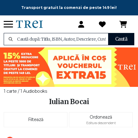
Transport gratuit la comenzi de peste 149 lei!
Caută
1 carte / 1 Audiobooks
Iulian Bocai
Ordonează
Filtează
Editura descendent