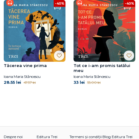
-40%
-40%
Tăcerea vine prima
Tot ce i-am promis tatălui
meu
Ioana Maria Stăncescu
Ioana Maria Stăncescu
28.55 lei
33 lei
47.57 lei
55.00 lei
Despre noi
Editura Trei
Termeni și condiții
Blog Editura Trei