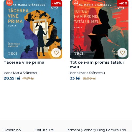
-40%
-40%
Tăcerea vine prima
Tot ce i-am promis tatălui
meu
Ioana Maria Stăncescu
Ioana Maria Stăncescu
28.55 lei
33 lei
47.57 lei
55.00 lei
Despre noi
Editura Trei
Termeni și condiții
Blog Editura Trei