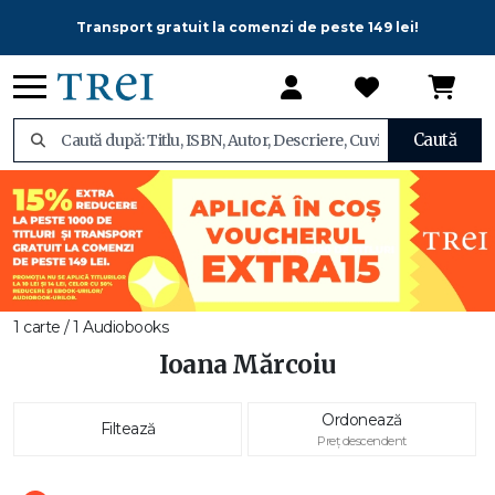
Transport gratuit la comenzi de peste 149 lei!
Caută
1 carte / 1 Audiobooks
Ioana Mărcoiu
Ordonează
Filtează
Preț descendent