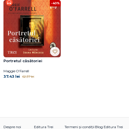
-40%
Portretul căsătoriei
Maggie O’Farrell
37.43 lei
62.37 lei
Despre noi
Editura Trei
Termeni și condiții
Blog Editura Trei