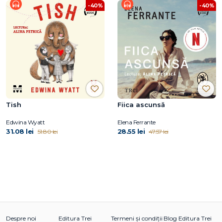
-40%
-40%
Tish
Fiica ascunsă
Edwina Wyatt
Elena Ferrante
31.08 lei
28.55 lei
51.80 lei
47.57 lei
Despre noi
Editura Trei
Termeni și condiții
Blog Editura Trei