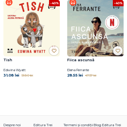
-40%
-40%
Tish
Fiica ascunsă
Edwina Wyatt
Elena Ferrante
31.08 lei
28.55 lei
51.80 lei
47.57 lei
Despre noi
Editura Trei
Termeni și condiții
Blog Editura Trei