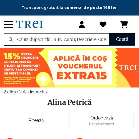
Transport gratuit la comenzi de peste 149 lei!
Caută
2 cărți / 2 Audiobooks
Alina Petrică
Ordonează
Filtează
Preț descendent