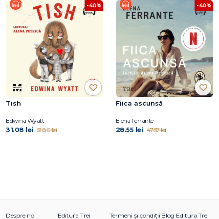
-40%
-40%
Tish
Fiica ascunsă
Edwina Wyatt
Elena Ferrante
31.08 lei
28.55 lei
51.80 lei
47.57 lei
Despre noi
Editura Trei
Termeni și condiții
Blog Editura Trei