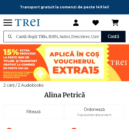
Transport gratuit la comenzi de peste 149 lei!
Caută
2 cărți / 2 Audiobooks
Alina Petrică
Ordonează
Filtează
Popularitate descendent