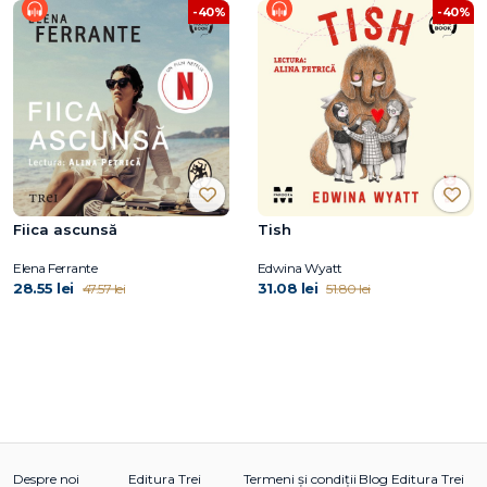
-40%
-40%
Fiica ascunsă
Tish
Elena Ferrante
Edwina Wyatt
28.55 lei
31.08 lei
47.57 lei
51.80 lei
Despre noi
Editura Trei
Termeni și condiții
Blog Editura Trei