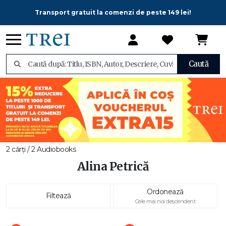
Transport gratuit la comenzi de peste 149 lei!
Caută
2 cărți / 2 Audiobooks
Alina Petrică
Ordonează
Filtează
Cele mai noi descendent