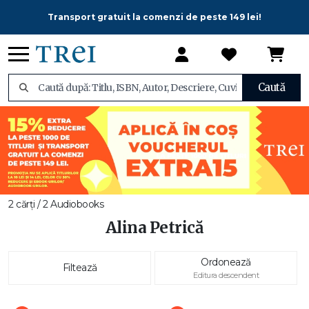
Transport gratuit la comenzi de peste 149 lei!
Caută
2 cărți / 2 Audiobooks
Alina Petrică
Ordonează
Filtează
Editura descendent