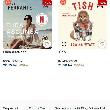
-40%
-40%
Fiica ascunsă
Tish
Elena Ferrante
Edwina Wyatt
28.55 lei
31.08 lei
47.57 lei
51.80 lei
Despre noi
Editura Trei
Termeni și condiții
Blog Editura Trei