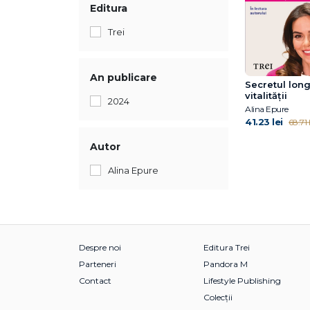
Editura
Trei
An publicare
Secretul longe
vitalității
2024
Alina Epure
41.23 lei
68.71 l
Autor
Alina Epure
Despre noi
Editura Trei
Parteneri
Pandora M
Contact
Lifestyle Publishing
Colecții