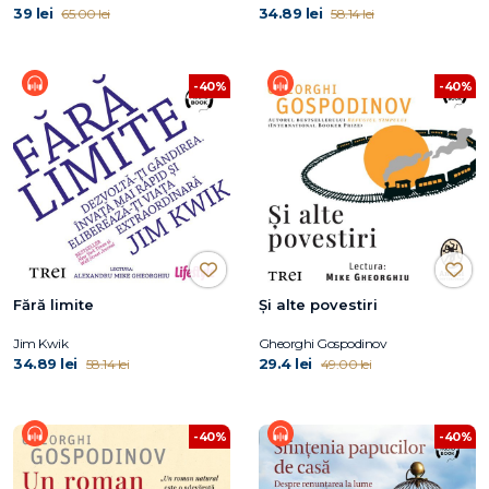
39 lei
34.89 lei
65.00 lei
58.14 lei
-40%
-40%
Fără limite
Și alte povestiri
Jim Kwik
Gheorghi Gospodinov
34.89 lei
29.4 lei
58.14 lei
49.00 lei
-40%
-40%