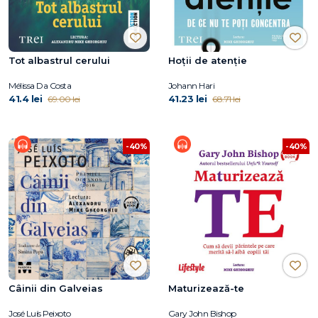
Tot albastrul cerului
Hoții de atenție
Mélissa Da Costa
Johann Hari
41.4 lei
41.23 lei
69.00 lei
68.71 lei
-40%
-40%
Câinii din Galveias
Maturizează-te
José Luís Peixoto
Gary John Bishop