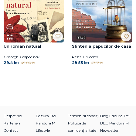
Un roman natural
Sfințenia papucilor de casă
Gheorghi Gospodinov
Pascal Bruckner
29.4 lei
28.55 lei
49.00 lei
47.57 lei
Despre noi
Editura Trei
Termeni și condiții
Blog Editura Trei
Parteneri
Pandora M
Politica de
Blog Pandora M
Contact
Lifestyle
confidențialitate
Newsletter