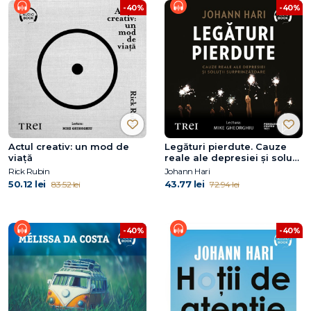
-40%
-40%
Actul creativ: un mod de
Legături pierdute. Cauze
viață
reale ale depresiei și soluții
surprinzătoare
Rick Rubin
Johann Hari
50.12 lei
43.77 lei
83.52 lei
72.94 lei
-40%
-40%