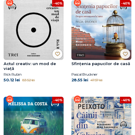
-40%
-40%
Actul creativ: un mod de
Sfințenia papucilor de casă
viață
Rick Rubin
Pascal Bruckner
50.12 lei
28.55 lei
83.52 lei
47.57 lei
-40%
-40%