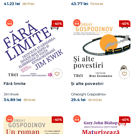
41.23 lei
43.77 lei
68.71 lei
72.94 lei
-40%
-40%
Fără limite
Și alte povestiri
Jim Kwik
Gheorghi Gospodinov
34.89 lei
29.4 lei
58.14 lei
49.00 lei
-40%
-40%