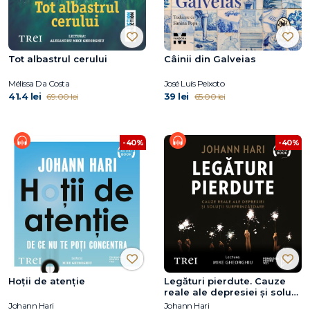
Tot albastrul cerului
Câinii din Galveias
Mélissa Da Costa
José Luís Peixoto
41.4 lei
39 lei
69.00 lei
65.00 lei
-40%
-40%
Hoții de atenție
Legături pierdute. Cauze
reale ale depresiei și soluții
surprinzătoare
Johann Hari
Johann Hari