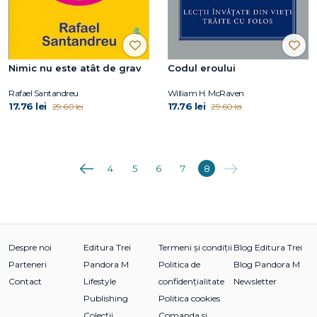
Nimic nu este atât de grav
Codul eroului
Rafael Santandreu
William H. McRaven
17.76 lei
17.76 lei
29.60 lei
29.60 lei
Anterioara
Următoarea
4
5
6
7
8
Despre noi
Editura Trei
Termeni și condiții
Blog Editura Trei
Parteneri
Pandora M
Politica de
Blog Pandora M
Contact
Lifestyle
confidențialitate
Newsletter
Publishing
Politica cookies
Colecții
Comanda si