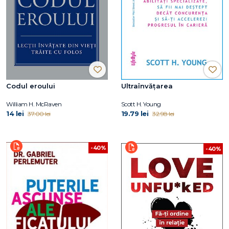
Codul eroului
Ultraînvățarea
William H. McRaven
Scott H. Young
14 lei
19.79 lei
37.00 lei
32.98 lei
-40%
-40%