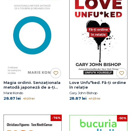
Magia ordinii. Senzaţionala
Love Unfu*ked. Fă-ți ordine
metodă japoneză de a-ţi
în relație
elibera şi organiza casa
Marie Kondo
Gary John Bishop
28.87 lei
28.87 lei
41.23 lei
41.23 lei
-76%
-50%