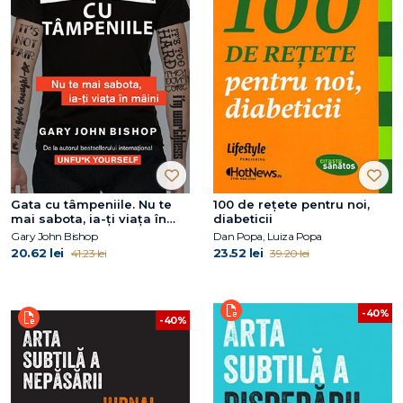
Gata cu tâmpeniile. Nu te
100 de reţete pentru noi,
mai sabota, ia-ți viața în
diabeticii
mâini
Gary John Bishop
Dan Popa, Luiza Popa
20.62 lei
23.52 lei
41.23 lei
39.20 lei
-40%
-40%