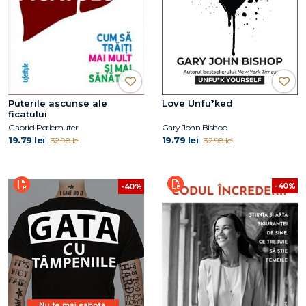
Puterile ascunse ale
Love Unfu*ked
ficatului
Gabriel Perlemuter
Gary John Bishop
19.79 lei
19.79 lei
32.98 lei
32.98 lei
-40%
-40%