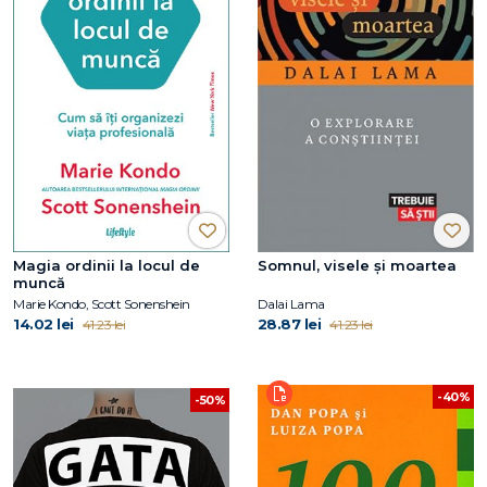
Magia ordinii la locul de
Somnul, visele și moartea
muncă
Marie Kondo, Scott Sonenshein
Dalai Lama
14.02 lei
28.87 lei
41.23 lei
41.23 lei
-40%
-50%