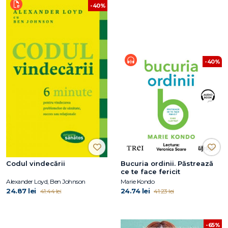
-40%
-40%
Codul vindecării
Bucuria ordinii. Păstrează
ce te face fericit
Alexander Loyd, Ben Johnson
Marie Kondo
24.87 lei
24.74 lei
41.44 lei
41.23 lei
-65%