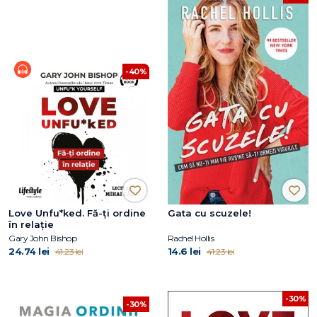
-40%
Love Unfu*ked. Fă-ți ordine
Gata cu scuzele!
în relație
Gary John Bishop
Rachel Hollis
24.74 lei
14.6 lei
41.23 lei
41.23 lei
-30%
-30%