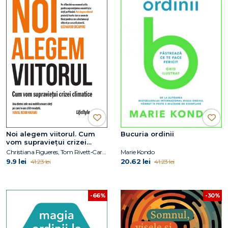
Noi alegem viitorul. Cum
Bucuria ordinii
vom supraviețui crizei
climatice
Christiana Figueres, Tom Rivett‑Carnac
Marie Kondo
9.9 lei
20.62 lei
41.23 lei
41.23 lei
-30%
-66%