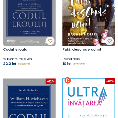
Codul eroului
Fată, deschide ochii!
William H. McRaven
Rachel Hollis
22.2 lei
10 lei
37.00 lei
37.00 lei
-40%
-62%