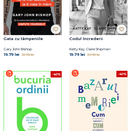
Gata cu tâmpeniile
Codul încrederii
Gary John Bishop
Katty Kay, Claire Shipman
19.79 lei
19.79 lei
32.98 lei
32.98 lei
-40%
-40%