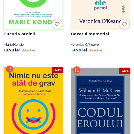
Bucuria ordinii
Bazarul memoriei
Marie Kondo
Veronica O’Keane
19.79 lei
19.79 lei
32.98 lei
32.98 lei
-40%
-40%