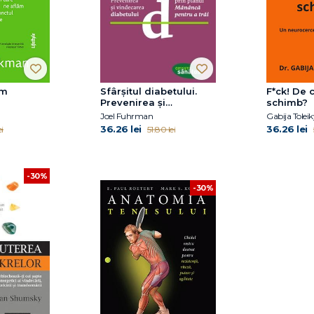
em
Sfârşitul diabetului.
F*ck! De 
Prevenirea şi
schimb?
vindecarea diabetului
Joel Fuhrman
Gabija Toleik
prin planul
36.26 lei
36.26 lei
i
51.80 lei
-30%
-30%