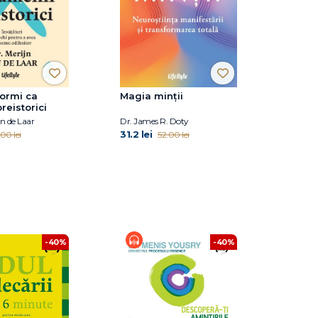
ormi ca
Magia minții
reistorici
an de Laar
Dr. James R. Doty
31.2 lei
00 lei
52.00 lei
-40%
-40%