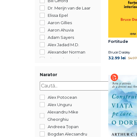
Bill Gifford
2011
Dr. Merijn van de Laar
Elissa Epel
Aaron Gillies
Aaron Ahuvia
Adam Sayers
Fortitude
Alex Jadad M.D.
Alexander Norman
Bruce Daisley
32.99 lei
54.97 
Alexander Loyd
Amiral William H.
McRAVEN
Narator
Amishi P. Jha
Anne Ornish
Arnold G. Nelson
Alex Potocean
Arnold
Alex Unguru
Schwarzanegger
Alexandru Mike
Arthur C Brooks
Gheorghiu
Arthur C. Brooks
Andreea Țopan
Arthur C. Brooks
Bogdan Alecsandru