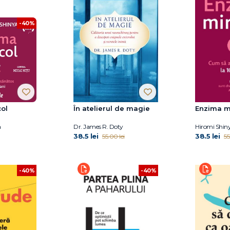
-40%
ol
În atelierul de magie
Enzima m
a
Dr. James R. Doty
Hiromi Shin
38.5 lei
38.5 lei
55.00 lei
55
-40%
-40%