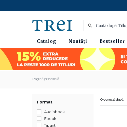
Catalog
Noutăți
Bestseller
Pagină principală
Ordonează după:
Format
Audiobook
Ebook
Tiparit