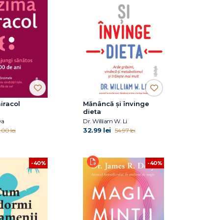
iracol
Mănâncă și învinge
dieta
ya
Dr. William W. Li
32.99 lei
.00 lei
54.97 lei
-40%
-40%