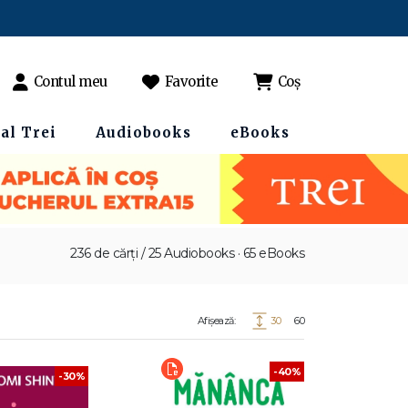
Contul meu
Favorite
Coș
al Trei
Audiobooks
eBooks
236 de cărți / 25 Audiobooks · 65 eBooks
Afișează:
30
60
-40%
-30%