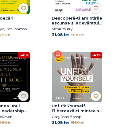
decării
Descoperă-ţi amintirile
ascunse şi adevăratul
eu
oyd, Ben Johnson
Menis Yousry
31.08 lei
1.80 lei
51.80 lei
-40%
-40%
unea unui
Unfu*k Yourself.
 Leadership
Eliberează-ți mintea și
t (dar nu
trăiește-ți viața
McRaven
Gary John Bishop
31.08 lei
1.80 lei
51.80 lei