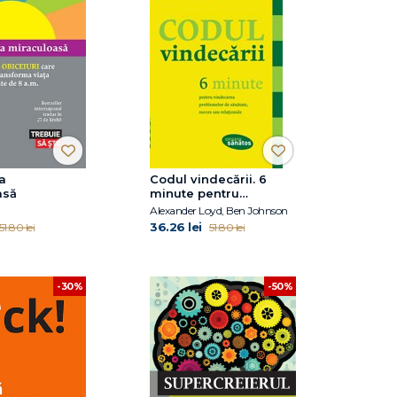
a
Codul vindecării. 6
asă
minute pentru
vindecarea
Alexander Loyd, Ben Johnson
problemelor de
36.26 lei
51.80 lei
51.80 lei
sănătate, succes sau
relaţionale
-30%
-50%