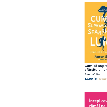
Dan Popa
David Bradford
David Hoffmann
Dean Ornish
Deepak Chopra
Donald Kirkendall
Donna Jackson
Nakazawa
Dr. Aaron Ahuvia
Dr. Aviva Romm
Dr. Deepak Chopra
Cum să supra
Dr. Hiromi Shinya
sfârșitului lu
Dr. James R. Doty
Aaron Gillies
13.99 lei
51.80 l
Dr. Karaj Rajan
Dr. Merijn van de Laar
Dr. Peter Attia
Dr. Rahul Jandial
Dr. William W. Li