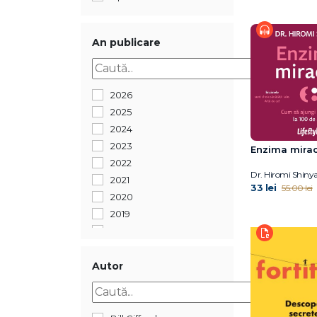
An publicare
2026
2025
2024
2023
Enzima mirac
2022
Dr. Hiromi Shiny
2021
33 lei
55.00 lei
2020
2019
2018
2017
2016
Autor
2015
2014
2013