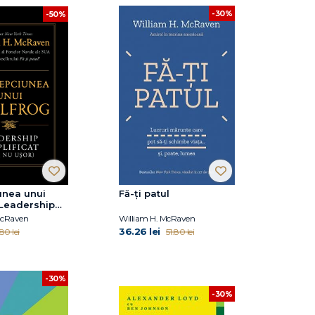
-30%
-50%
unea unui
Fă-ți patul
 Leadership
t (dar nu
McRaven
William H. McRaven
36.26 lei
.80 lei
51.80 lei
-30%
-30%