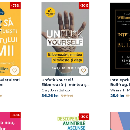
-73%
-30%
viețuiești
Unfu*k Yourself.
Înțelepci
mii
Eliberează-ți mintea și
Bullfrog.
trăiește-ți viața
simplifica
Gary John Bishop
William H. 
ușor)
36.26 lei
25.9 lei
ei
51.80 lei
51
-50%
-30%