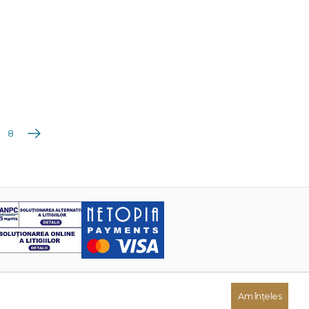
Următoarea
8
Am înțeles
Dezvoltat de: