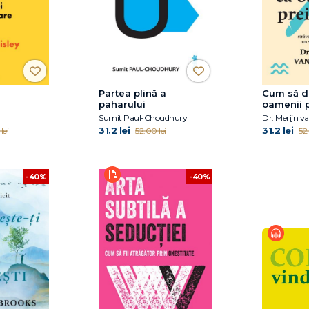
Partea plină a
Cum să d
paharului
oamenii p
Sumit Paul-Choudhury
Dr. Merijn v
31.2 lei
31.2 lei
lei
52.00 lei
52.
-40%
-40%