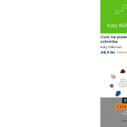
Ian Leslie
Ian McLeod
Jacqui Greene Haas
James Clear
James Nestor
Cum ne put
James R. Doty
schimba
James S. Gordon
Katy Milkman
Jamie Kern Lima
48.9 lei
51.80 le
Jeffrey Rediger
Jim Kwik
Joe Puleo
Joel Fuhrman
Joshua Foer
Jouko Kokkonen
Karen Clippinger
Kasley Killam
Katty Kay
Katty Klay
Katy Milkman