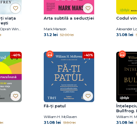
ți viața
Arta subtilă a seducţiei
Codul vin
ești
Arthur C Brooks, Oprah Winfrey
Mark Manson
Alexander L
31.2 lei
31.08 lei
i
52.00 lei
5
-40%
-40%
Fă-ți patul
Înțelepci
Bullfrog.
simplifica
William H. McRaven
William H. 
ușor)
31.08 lei
31.08 lei
lei
51.80 lei
5