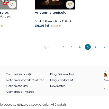
relor.
Anatomia tenisului
ţi cei
energetici
Mark S. Kovacs, Paul E. Roetert
fericirii şi
36.26 lei
lei
51.80 lei
Anterioara
1
2
3
4
5
6
7
Termeni și condiții
Blog Editura Trei
Politica de confidențialitate
Blog Pandora M
Politica cookies
Newsletter
Comanda si livrarea
e acord cu utilizarea cookie-urilor.
Află detalii.