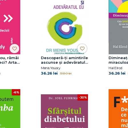
nou, rămâi
Descoperă-ţi amintirile
Dimineaț
eci? Arta
ascunse şi adevăratul
miraculo
zii
eu
Menis Yousry
Hal Elrod
36.26 lei
36.26 lei
i
51.80 lei
-6%
-30%