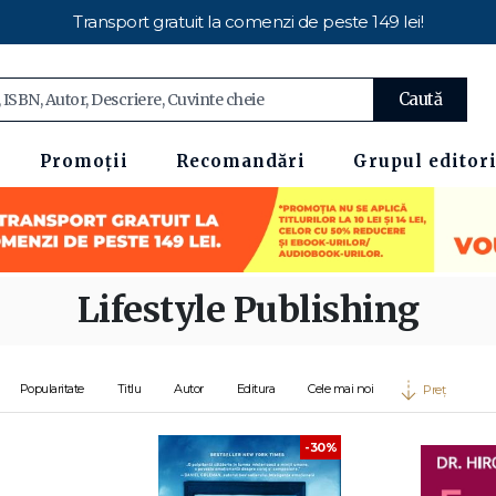
Transport gratuit la comenzi de peste 149 lei!
Caută
Promoții
Recomandări
Grupul editori
Lifestyle Publishing
Popularitate
Titlu
Autor
Editura
Cele mai noi
Preț
-30%