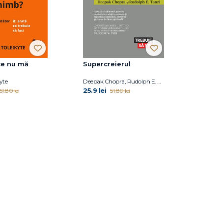
ce nu mă
Supercreierul
yte
Deepak Chopra, Rudolph E. Tanzi
25.9 lei
51.80 lei
51.80 lei