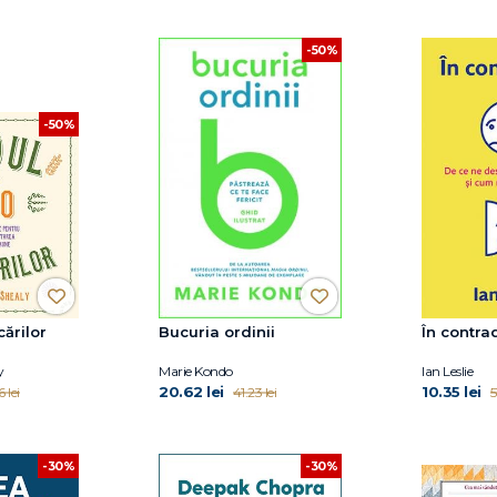
-50%
-50%
ărilor
Bucuria ordinii
În contra
y
Marie Kondo
Ian Leslie
20.62 lei
10.35 lei
 lei
41.23 lei
5
-30%
-30%