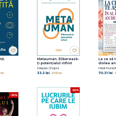
tă.
Metauman. Eliberează-
La ce să t
ţi potenţialul infinit
doilea an
la 12 la 2
Deepak Chopra
Heidi Murkof
33.3 lei
70.31 lei
 lei
47.57 lei
1
-50%
-30%