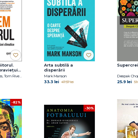
itorul.
Arta subtilă a
Supercrei
raviețui
disperării
ice
Christiana Figueres, Tom Rivett‑Carnac
Mark Manson
33.3 lei
25.9 lei
47.57 lei
51
-82%
-30%