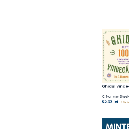
Dr. William W. Li
Dylan Thuras
Earl Mindell
Elaine Lin Hering
Elissa Epel
Elizabeth Blackburn
Ella Morton
Eric Standop
Euan Angus Ashley
Gabija Toleikyte
Gabriel Perlemuter
Gary John Bishop
Gary John Bishop
Ghidul vindec
Giulia Enders
C. Norman Sheal
Haemin Sunim
52.33 lei
104.66
Hal Elrod
Heidi Murkoff
Hester Mundis
Hiromi Shinya