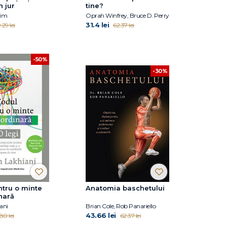
n jur
tine?
nim
Oprah Winfrey, Bruce D. Perry
31.4 lei
.29 lei
62.37 lei
-50%
-30%
tru o minte
Anatomia baschetului
nară
ani
Brian Cole, Rob Panariello
43.66 lei
.80 lei
62.37 lei