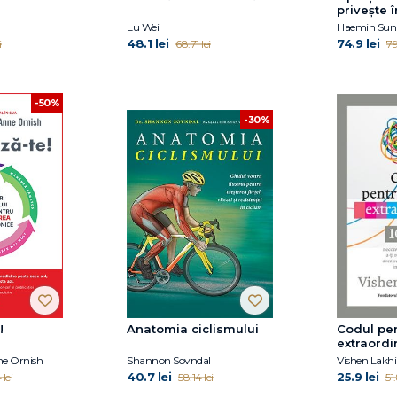
privește î
Lu Wei
Haemin Su
48.1 lei
74.9 lei
i
68.71 lei
79
-50%
-30%
!
Anatomia ciclismului
Codul pen
extraordi
ne Ornish
Shannon Sovndal
Vishen Lakhi
40.7 lei
25.9 lei
lei
58.14 lei
51