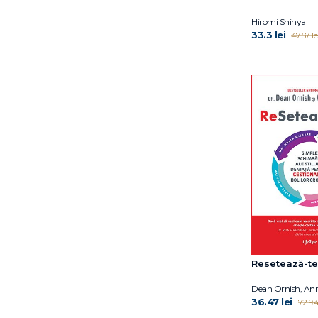
Dan Popa
Hiromi Shinya
David Bradford
33.3 lei
47.57 le
David Hoffmann
Dean Ornish
Deepak Chopra
Donald Kirkendall
Donna Jackson
Nakazawa
Dr. Aaron Ahuvia
Dr. Aviva Romm
Dr. Deepak Chopra
Dr. Hiromi Shinya
Dr. James R. Doty
Dr. Karaj Rajan
Dr. Merijn van de Laar
Resetează-te
Dr. Peter Attia
Dr. Rahul Jandial
Dean Ornish, An
36.47 lei
Dr. William W. Li
72.94 