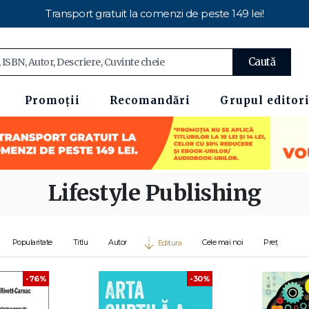
Transport gratuit la comenzi de peste 149 lei!
Caută
Promoții
Recomandări
Grupul editori
Lifestyle Publishing
Popularitate
Titlu
Autor
Cele mai noi
Preț
Editura
-30%
-76%