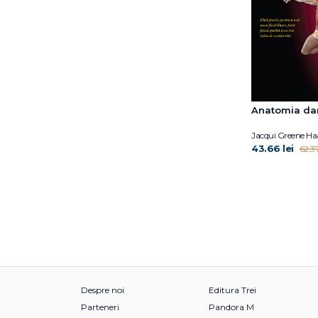
Leslie Kaminoff
Lindeblad Caroline
Lu Wei
Luiza Popa
Marc Zao-Sanders
Marie Kondo
Anatomia da
Mark Manson
Mark S. Kovacs
Jacqui Greene Ha
43.66 lei
62.37
Maureen Abson
Menis Yousry
Menis Yousry
Michael Norton
Michaeleen Doucleff
Nakazawa Donna
Jackson
Nicole Vignola
Oprah Winfrey
Despre noi
Editura Trei
Patrick Milroy
Parteneri
Pandora M