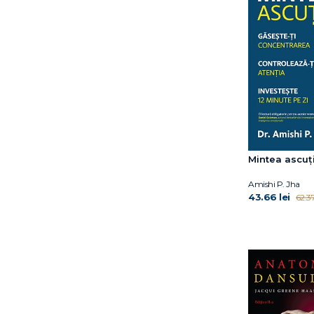
Ian Leslie
Ian McLeod
Jacqui Greene Haas
James Clear
James Nestor
James R. Doty
James S. Gordon
Jamie Kern Lima
Jeffrey Rediger
Jim Kwik
Mintea ascuți
Joe Puleo
Amishi P. Jha
Joel Fuhrman
43.66 lei
62.37
Joshua Foer
Jouko Kokkonen
Karen Clippinger
Kasley Killam
Katty Kay
Katty Klay
Katy Milkman