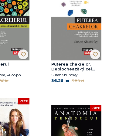
erul
Puterea chakrelor.
Deblochează-ţi cei
şapte centri energetici
Deepak Chopra, Rudolph E. Tanzi
Susan Shumsky
ai vindecării, fericirii şi
36.26 lei
.80 lei
51.80 lei
transformării
-73%
-30%