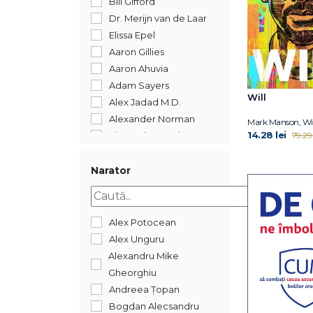
Bill Gifford
2011
Dr. Merijn van de Laar
Elissa Epel
Aaron Gillies
Aaron Ahuvia
Adam Sayers
Will
Alex Jadad M.D.
Alexander Norman
Mark Manson, Wil
14.28 lei
79.29 
Alexander Loyd
Amiral William H.
McRAVEN
Narator
Amishi P. Jha
Anne Ornish
Arnold G. Nelson
Alex Potocean
Arnold
Alex Unguru
Schwarzanegger
Alexandru Mike
Arthur C Brooks
Gheorghiu
Arthur C. Brooks
Andreea Țopan
Arthur C. Brooks
Bogdan Alecsandru