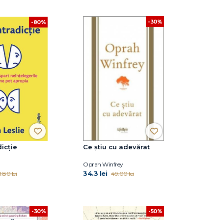
-30%
-80%
dicție
Ce ştiu cu adevărat
Oprah Winfrey
34.3 lei
1.80 lei
49.00 lei
-30%
-50%