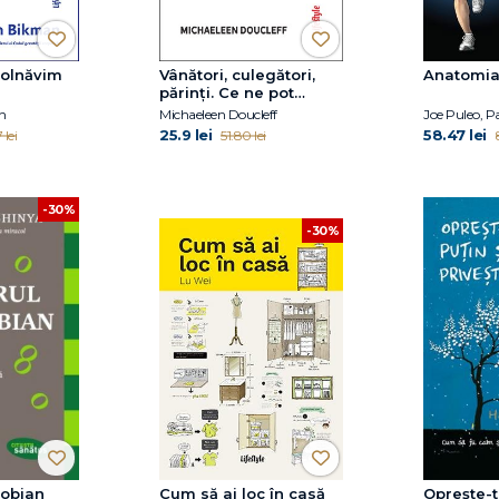
bolnăvim
Vânători, culegători,
Anatomia 
părinți. Ce ne pot
învăța culturile
n
Michaeleen Doucleff
Joe Puleo, Pa
străvechi despre arta
25.9 lei
58.47 lei
 lei
51.80 lei
uitată de a crește copii
fericiți și cooperanți
-30%
-30%
robian
Cum să ai loc în casă
Oprește-t