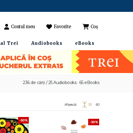
Contul meu
Favorite
Coș
al Trei
Audiobooks
eBooks
236 de cărți / 25 Audiobooks · 65 eBooks
Afișează:
30
60
-50%
-30%