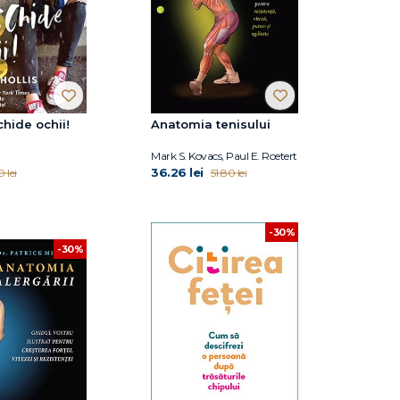
chide ochii!
Anatomia tenisului
Mark S. Kovacs, Paul E. Roetert
36.26 lei
 lei
51.80 lei
-30%
-30%