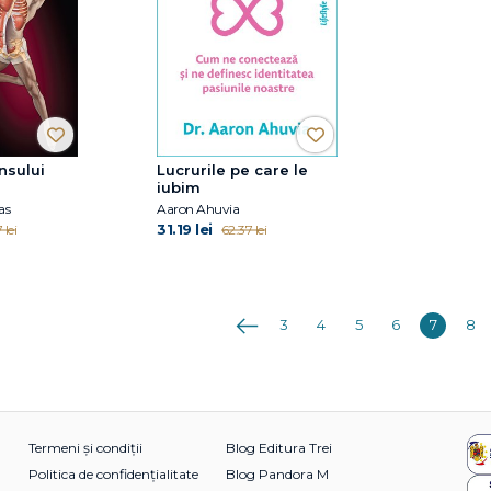
nsului
Lucrurile pe care le
iubim
as
Aaron Ahuvia
31.19 lei
 lei
62.37 lei
Anterioara
3
4
5
6
7
8
Termeni și condiții
Blog Editura Trei
Politica de confidențialitate
Blog Pandora M