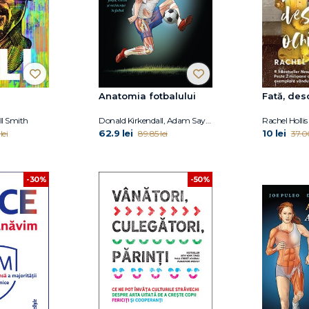
Anatomia fotbalului
Fată, des
l Smith
Donald Kirkendall, Adam Sayers
Rachel Hollis
62.9 lei
10 lei
lei
89.85 lei
37.00
-30%
-50%