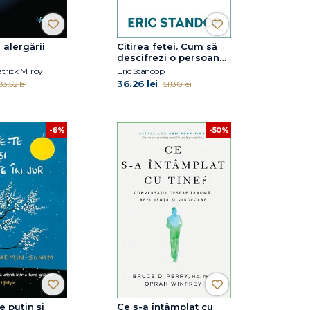
alergării
Citirea feței. Cum să
descifrezi o persoană
după trăsăturile
trick Milroy
Eric Standop
chipului
36.26 lei
83.52 lei
51.80 lei
-50%
-6%
e puțin și
Ce s-a întâmplat cu