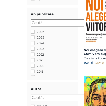
An publicare
2026
2025
2024
2023
Noi alegem vi
Cum vom sup
2022
crizei climat
2021
9.9 lei
41.23 lei
2020
2019
2018
2017
2016
Autor
2015
2014
2013