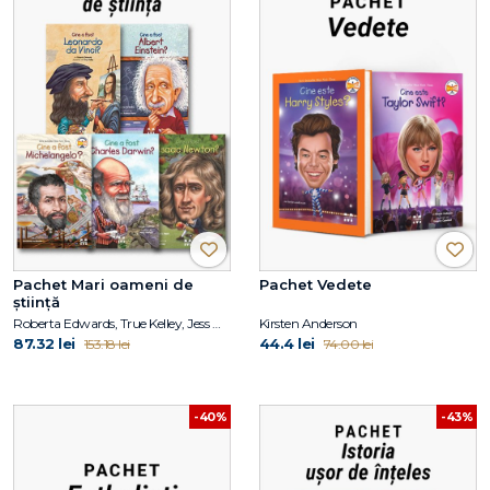
Pachet Mari oameni de
Pachet Vedete
știință
Roberta Edwards, True Kelley, Jess M. Brallier, Robert Andrew Parker, Kirsten Anderson, Deborah Hopkinson, Janet B. Pascal, Tim Foley
Kirsten Anderson
87.32 lei
44.4 lei
153.18 lei
74.00 lei
-40%
-43%