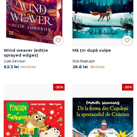
Wind weaver (ediție
Mă țin după vulpe
sprayed edges)
Julie Johnson
Rob Biddulph
62.3 lei
26.6 lei
89.00 lei
38.00 lei
-30%
-30%