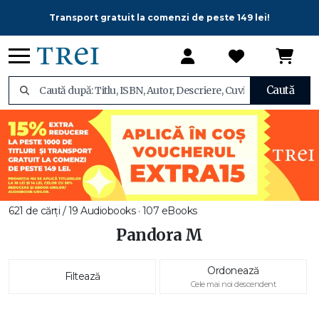
Transport gratuit la comenzi de peste 149 lei!
Caută
621 de cărți / 19 Audiobooks · 107 eBooks
Pandora M
Ordonează
Filtează
Cele mai noi descendent