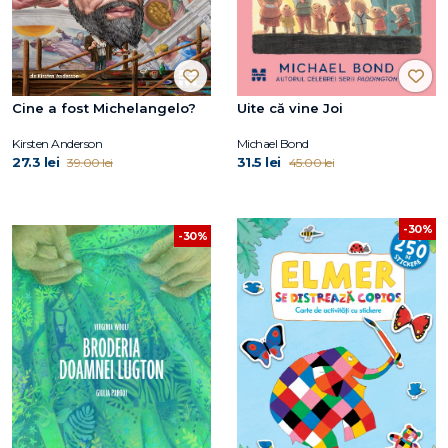
Cine a fost Michelangelo?
Uite că vine Joi
Kirsten Anderson
Michael Bond
27.3 lei
31.5 lei
39.00 lei
45.00 lei
-30%
-30%