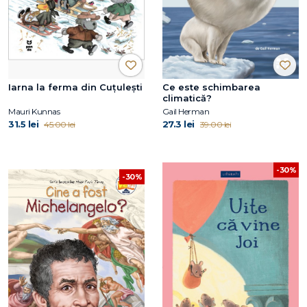
Iarna la ferma din Cuțulești
Ce este schimbarea
climatică?
Mauri Kunnas
Gail Herman
31.5 lei
27.3 lei
45.00 lei
39.00 lei
-30%
-30%