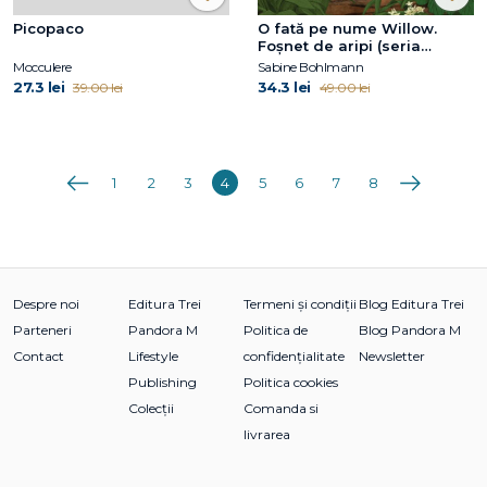
Picopaco
O fată pe nume Willow.
Foșnet de aripi (seria
Willow, vol.3)
Mocculere
Sabine Bohlmann
27.3 lei
34.3 lei
39.00 lei
49.00 lei
Anterioara
Următoarea
1
2
3
4
5
6
7
8
Despre noi
Editura Trei
Termeni și condiții
Blog Editura Trei
Parteneri
Pandora M
Politica de
Blog Pandora M
Contact
Lifestyle
confidențialitate
Newsletter
Publishing
Politica cookies
Colecții
Comanda si
livrarea