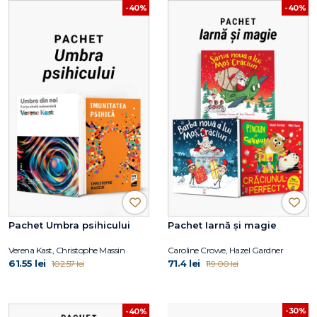
-40%
-40%
Pachet Umbra psihicului
Pachet Iarnă și magie
Verena Kast, Christophe Massin
Caroline Crowe, Hazel Gardner
61.55 lei
71.4 lei
102.57 lei
119.00 lei
-30%
-40%