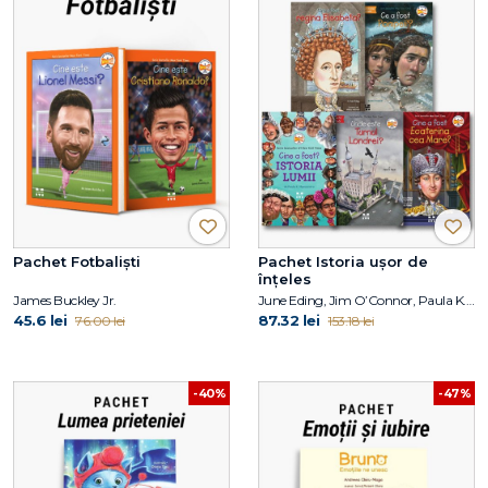
Pachet Fotbaliști
Pachet Istoria ușor de
înțeles
James Buckley Jr.
June Eding, Jim O’Connor, Paula K. Manzanero, Janet B. Pascal, Pam Pollack, Meg Belviso
45.6 lei
87.32 lei
76.00 lei
153.18 lei
-40%
-47%