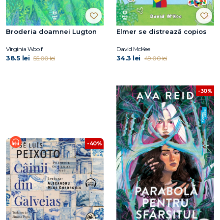
Broderia doamnei Lugton
Elmer se distrează copios
Virginia Woolf
David McKee
38.5 lei
34.3 lei
55.00 lei
49.00 lei
-30%
-40%