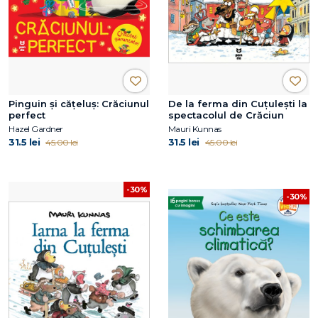
Pinguin și cățeluș: Crăciunul
De la ferma din Cuțulești la
perfect
spectacolul de Crăciun
Hazel Gardner
Mauri Kunnas
31.5 lei
31.5 lei
45.00 lei
45.00 lei
-30%
-30%