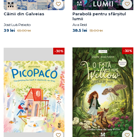
Câinii din Galveias
Parabolă pentru sfârșitul
lumii
José Luís Peixoto
Ava Reid
39 lei
38.5 lei
65.00 lei
55.00 lei
-30%
-30%