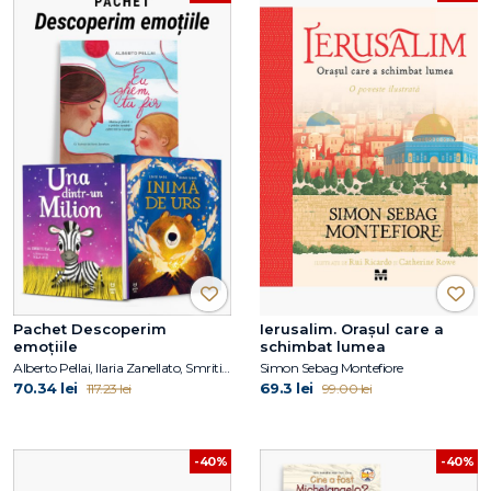
Pachet Descoperim
Ierusalim. Orașul care a
emoțiile
schimbat lumea
Alberto Pellai, Ilaria Zanellato, Smriti Halls, Louise Greig
Simon Sebag Montefiore
70.34 lei
69.3 lei
117.23 lei
99.00 lei
-40%
-40%