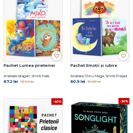
Pachet Lumea prieteniei
Pachet Emoții și iubire
Andreea Iatagan, Smriti Halls
Andreea Chiru-Maga, Smriti Prasadam-Halls, Alison Brown, Gregory E. Lang
67.2 lei
60.9 lei
112.00 lei
114.89 lei
-30%
-40%