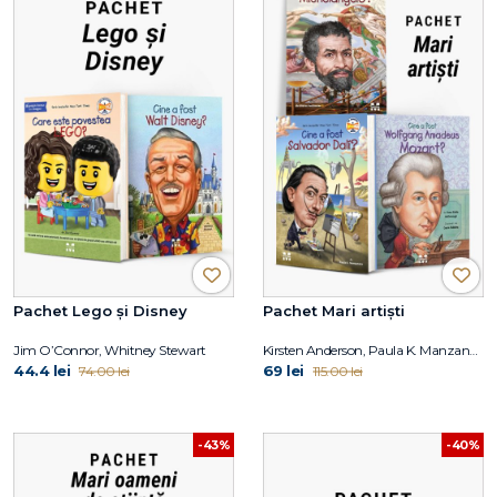
Pachet Lego și Disney
Pachet Mari artiști
Jim O’Connor, Whitney Stewart
Kirsten Anderson, Paula K. Manzanero, Yona Zeldis McDonough, Carrie Robbins
44.4 lei
69 lei
74.00 lei
115.00 lei
-43%
-40%