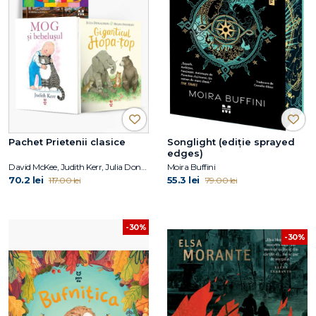
Pachet Prietenii clasice
Songlight (ediție sprayed
edges)
David McKee, Judith Kerr, Julia Donaldson
Moira Buffini
70.2 lei
55.3 lei
117.00 lei
79.00 lei
-30%
-30%