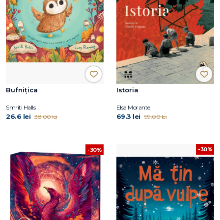
Bufnițica
Istoria
Smriti Halls
Elsa Morante
26.6 lei
69.3 lei
38.00 lei
99.00 lei
-30%
-30%