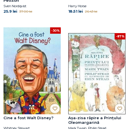
Pettson
Sven Nordqvist
Harry Horse
25.9 lei
18.51 lei
37.00 lei
26.43 lei
-30%
-87%
Cine a fost Walt Disney?
Așa-zisa răpire a Prințului
Oleomargarină
Whitney Stewart
Mark Twain, Philip Stead