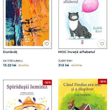
Dunăvăț
MOG învaţă alfabetul
Ion Mărculescu
Judith Kerr
13.22 lei
31.5 lei
26.43 lei
45.00 lei
-30%
-30%