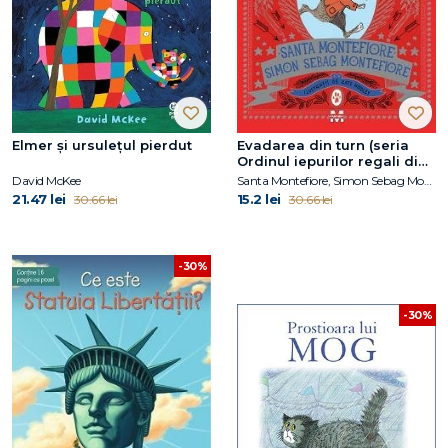
Elmer și ursulețul pierdut
Evadarea din turn (seria
Ordinul iepurilor regali din
Londra, vol. 2)
David McKee
Santa Montefiore, Simon Sebag Montefiore
21.47 lei
15.2 lei
30.66 lei
30.66 lei
-30%
-30%