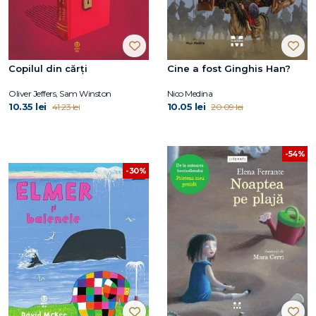
Copilul din cărți
Cine a fost Ginghis Han?
Oliver Jeffers, Sam Winston
Nico Medina
10.35 lei
10.05 lei
41.23 lei
20.09 lei
-54%
-30%