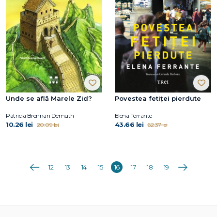
Unde se află Marele Zid?
Povestea fetiței pierdute
Patricia Brennan Demuth
Elena Ferrante
10.26 lei
43.66 lei
20.09 lei
62.37 lei
Anterioara
Următoarea
12
13
14
15
16
17
18
19