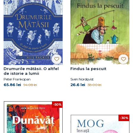
Drumurile mătăsii. O altfel
Findus la pescuit
de istorie a lumii
Peter Frankopan
Sven Nordqvist
65.86 lei
26.6 lei
94.08 lei
38.00 lei
-50%
-30%