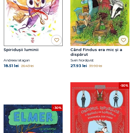
Spiridușii luminii
Când Findus era mic și a
dispărut
Andreea Iatagan
Sven Nordqvist
18.51 lei
27.93 lei
26.43 lei
39.90 lei
-50%
-30%