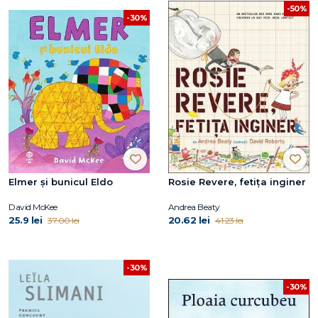
-50%
-30%
Elmer și bunicul Eldo
Rosie Revere, fetița inginer
David McKee
Andrea Beaty
25.9 lei
20.62 lei
37.00 lei
41.23 lei
-30%
-30%