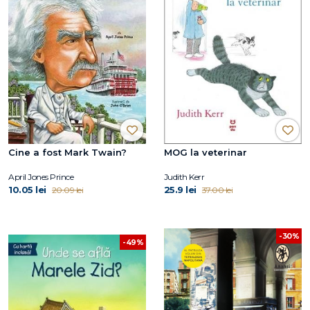
Cine a fost Mark Twain?
MOG la veterinar
April Jones Prince
Judith Kerr
10.05 lei
25.9 lei
20.09 lei
37.00 lei
-30%
-49%