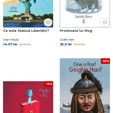
Ce este Statuia Libertății?
Prostioara lui Mog
Joan Holub
Judith Kerr
14.07 lei
25.9 lei
20.09 lei
37.00 lei
-50%
-75%