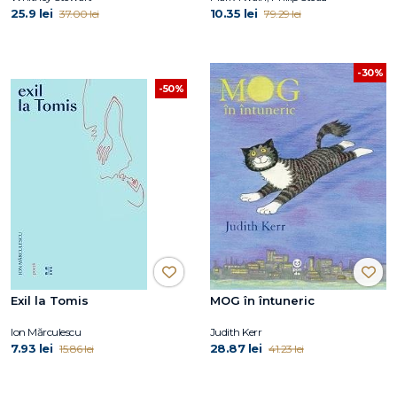
25.9 lei
10.35 lei
37.00 lei
79.29 lei
-30%
-50%
Exil la Tomis
MOG în întuneric
Ion Mărculescu
Judith Kerr
7.93 lei
28.87 lei
15.86 lei
41.23 lei