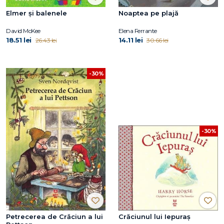
Elmer și balenele
Noaptea pe plajă
David McKee
Elena Ferrante
18.51 lei
14.11 lei
26.43 lei
30.66 lei
-30%
-30%
Petrecerea de Crăciun a lui
Crăciunul lui Iepuraș