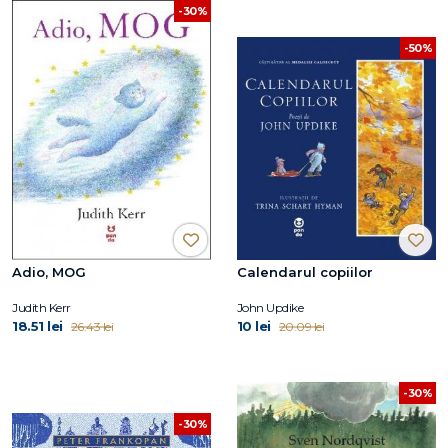
-30%
-50%
Adio, MOG
Calendarul copiilor
Judith Kerr
John Updike
18.51 lei
10 lei
26.43 lei
20.09 lei
-30%
-30%