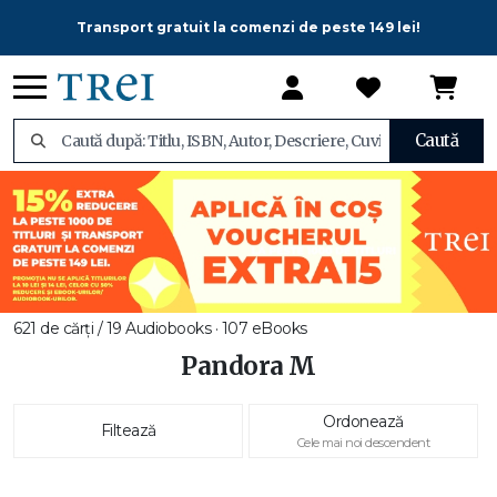
Transport gratuit la comenzi de peste 149 lei!
Caută
621 de cărți / 19 Audiobooks · 107 eBooks
Pandora M
Ordonează
Filtează
Cele mai noi descendent