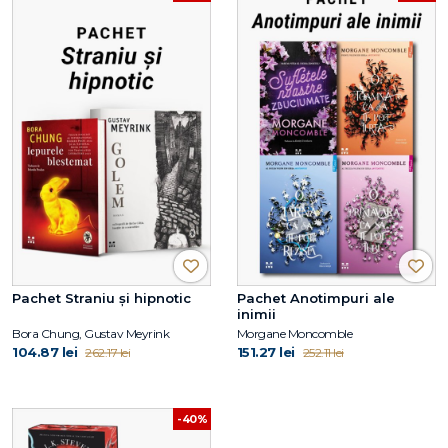
Pachet Straniu și hipnotic
Pachet Anotimpuri ale
inimii
Bora Chung, Gustav Meyrink
Morgane Moncomble
104.87 lei
151.27 lei
262.17 lei
252.11 lei
-40%