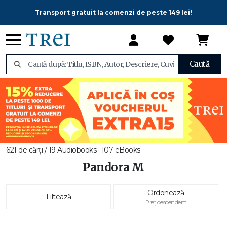
Transport gratuit la comenzi de peste 149 lei!
Caută
621 de cărți / 19 Audiobooks · 107 eBooks
Pandora M
Ordonează
Filtează
Preț descendent