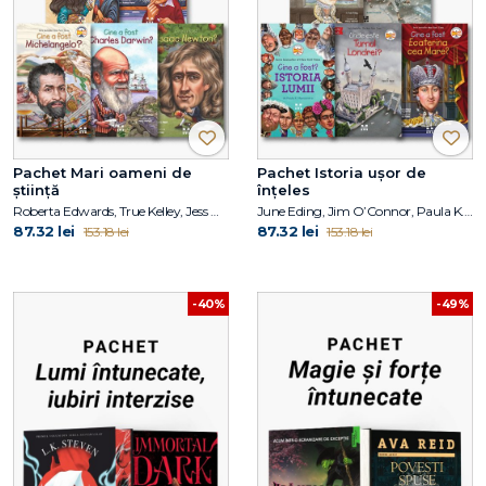
Pachet Mari oameni de
Pachet Istoria ușor de
știință
înțeles
Roberta Edwards, True Kelley, Jess M. Brallier, Robert Andrew Parker, Kirsten Anderson, Deborah Hopkinson, Janet B. Pascal, Tim Foley
June Eding, Jim O’Connor, Paula K. Manzanero, Janet B. Pascal, Pam Pollack, Meg Belviso
87.32 lei
87.32 lei
153.18 lei
153.18 lei
-40%
-49%