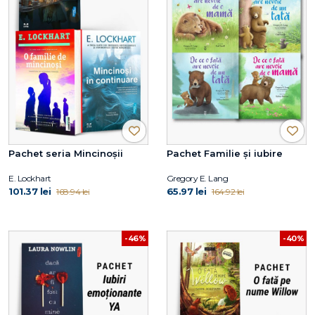
Pachet seria Mincinoșii
Pachet Familie și iubire
E. Lockhart
Gregory E. Lang
101.37 lei
65.97 lei
168.94 lei
164.92 lei
-46%
-40%