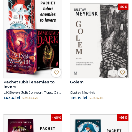
-50%
Pachet Iubiri enemies to
Golem
lovers
L.K.Steven, Julie Johnson, Tigest Girma
Gustav Meyrink
143.4 lei
105.19 lei
239.00 lei
210.37 lei
-40%
-46%