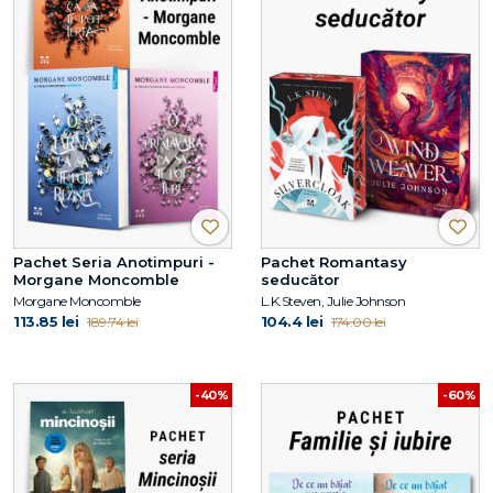
Pachet Seria Anotimpuri -
Pachet Romantasy
Morgane Moncomble
seducător
Morgane Moncomble
L.K.Steven, Julie Johnson
113.85 lei
104.4 lei
189.74 lei
174.00 lei
-40%
-60%