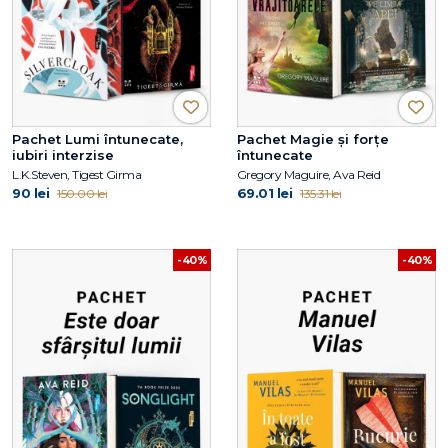
Pachet Lumi întunecate,
Pachet Magie și forțe
iubiri interzise
întunecate
L.K.Steven, Tigest Girma
Gregory Maguire, Ava Reid
90 lei
69.01 lei
150.00 lei
135.31 lei
-40%
-40%