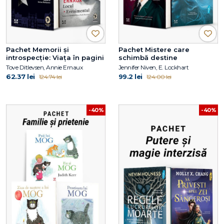
Pachet Memorii și
Pachet Mistere care
introspecție: Viața în pagini
schimbă destine
Tove Ditlevsen, Annie Ernaux
Jennifer Niven, E. Lockhart
62.37 lei
99.2 lei
124.74 lei
124.00 lei
-40%
-40%