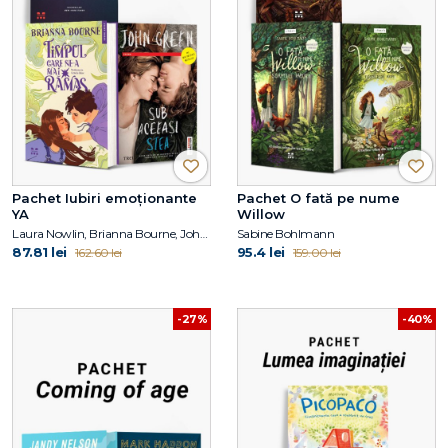
Pachet Iubiri emoționante
Pachet O fată pe nume
YA
Willow
Laura Nowlin, Brianna Bourne, John Green
Sabine Bohlmann
87.81 lei
95.4 lei
162.60 lei
159.00 lei
-27%
-40%