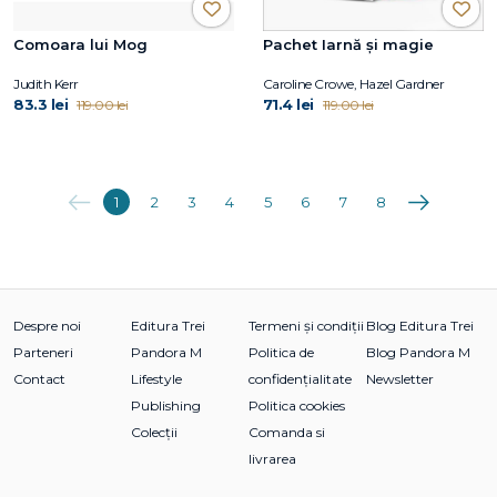
Comoara lui Mog
Pachet Iarnă și magie
Judith Kerr
Caroline Crowe, Hazel Gardner
83.3 lei
71.4 lei
119.00 lei
119.00 lei
Anterioara
Următoarea
1
2
3
4
5
6
7
8
Despre noi
Editura Trei
Termeni și condiții
Blog Editura Trei
Parteneri
Pandora M
Politica de
Blog Pandora M
Contact
Lifestyle
confidențialitate
Newsletter
Publishing
Politica cookies
Colecții
Comanda si
livrarea