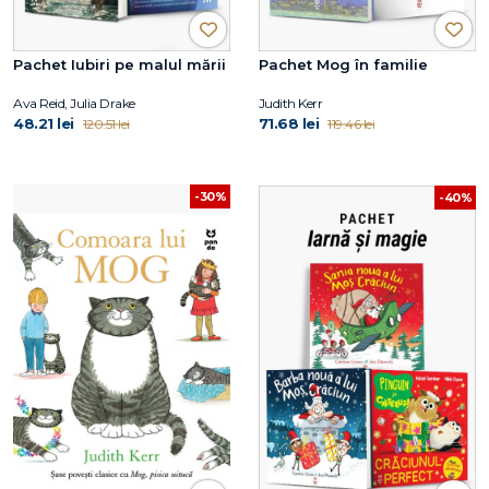
Pachet Iubiri pe malul mării
Pachet Mog în familie
Ava Reid, Julia Drake
Judith Kerr
48.21 lei
71.68 lei
120.51 lei
119.46 lei
-30%
-40%