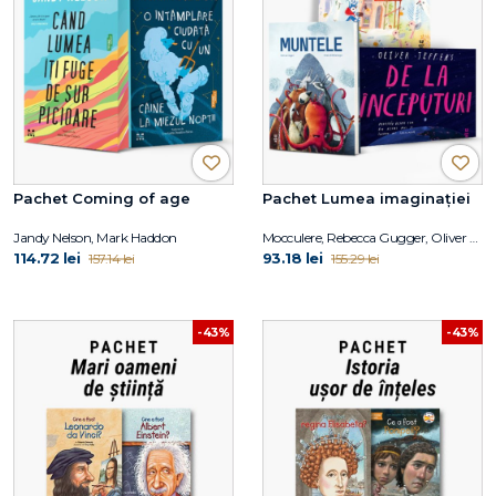
Pachet Coming of age
Pachet Lumea imaginației
Jandy Nelson, Mark Haddon
Mocculere, Rebecca Gugger, Oliver Jeffers
114.72 lei
93.18 lei
157.14 lei
155.29 lei
-43%
-43%