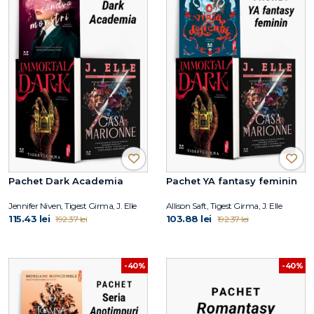
Pachet Dark Academia
Pachet YA fantasy feminin
Jennifer Niven, Tigest Girma, J. Elle
Allison Saft, Tigest Girma, J. Elle
115.43 lei
103.88 lei
192.37 lei
192.37 lei
-40%
-40%