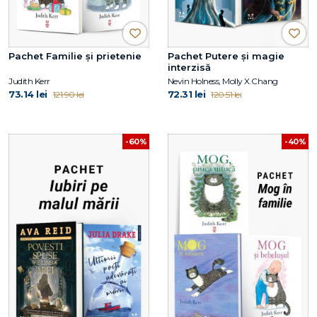
Pachet Familie și prietenie
Pachet Putere și magie
interzisă
Judith Kerr
Nevin Holness, Molly X.Chang
73.14 lei
72.31 lei
121.90 lei
120.51 lei
-60%
-40%