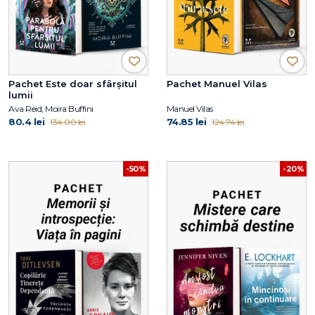
Pachet Este doar sfârșitul
Pachet Manuel Vilas
lumii
Ava Reid, Moira Buffini
Manuel Vilas
80.4 lei
74.85 lei
134.00 lei
124.74 lei
-50%
-20%