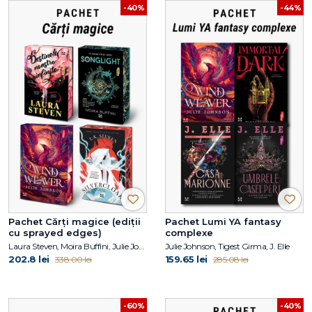
-40%
-44%
Pachet Cărți magice (ediții
Pachet Lumi YA fantasy
cu sprayed edges)
complexe
Laura Steven, Moira Buffini, Julie Johnson, L.K.Steven
Julie Johnson, Tigest Girma, J. Elle
202.8 lei
159.65 lei
338.00 lei
285.08 lei
-60%
-40%