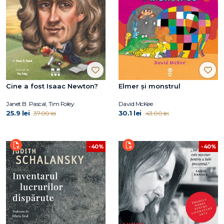
Cine a fost Isaac Newton?
Elmer şi monstrul
Janet B. Pascal, Tim Foley
David McKee
25.9 lei
30.1 lei
37.00 lei
43.00 lei
-40%
-40%