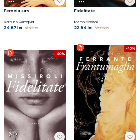
Femeia-urs
Fidelitate
Karolina Ramqvist
Marco Missiroli
24.87 lei
22.84 lei
41.44 lei
38.06 lei
-40%
-40%