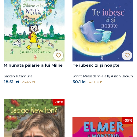
Minunata pălărie a lui Millie
Te iubesc zi şi noapte
Satoshi Kitamura
Smriti Prasadam-Halls, Alison Brown
18.51 lei
30.1 lei
26.43 lei
43.00 lei
-30%
-30%