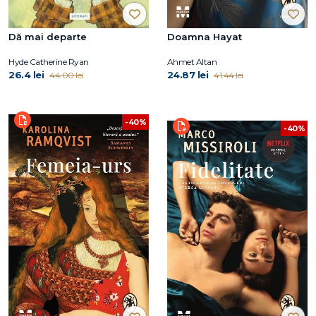
Dă mai departe
Doamna Hayat
Hyde Catherine Ryan
Ahmet Altan
26.4 lei
24.87 lei
44.00 lei
41.44 lei
-40%
-40%