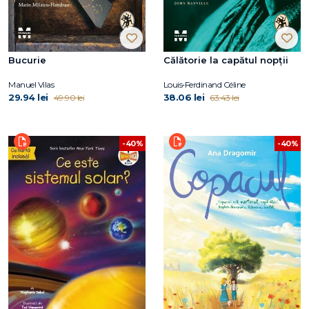
Bucurie
Călătorie la capătul nopții
Manuel Vilas
Louis‑Ferdinand Céline
29.94 lei
38.06 lei
49.90 lei
63.43 lei
-40%
-40%