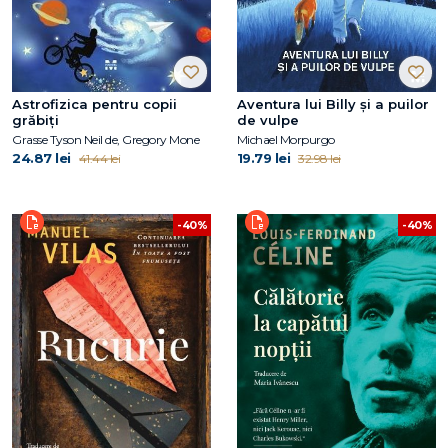
Astrofizica pentru copii
Aventura lui Billy și a puilor
grăbiți
de vulpe
Grasse Tyson Neil de, Gregory Mone
Michael Morpurgo
24.87 lei
19.79 lei
41.44 lei
32.98 lei
-40%
-40%