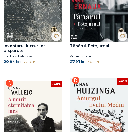
Inventarul lucrurilor
Tânărul. Fotojurnal
dispărute
Judith Schalansky
Annie Ernaux
29.94 lei
27.91 lei
49.90 lei
46.51 lei
-40%
-40%