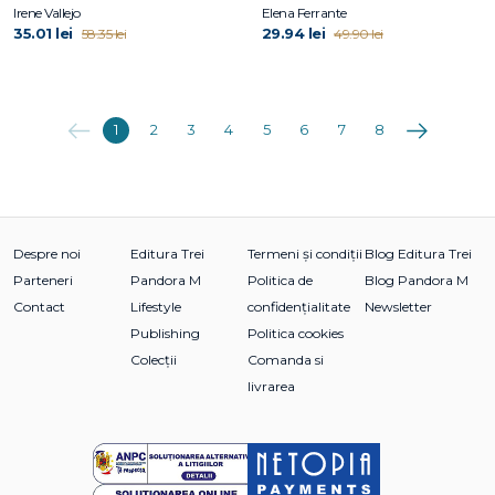
Irene Vallejo
Elena Ferrante
35.01 lei
29.94 lei
58.35 lei
49.90 lei
Anterioara
Următoarea
1
2
3
4
5
6
7
8
Despre noi
Editura Trei
Termeni și condiții
Blog Editura Trei
Parteneri
Pandora M
Politica de
Blog Pandora M
Contact
Lifestyle
confidențialitate
Newsletter
Publishing
Politica cookies
Colecții
Comanda si
livrarea