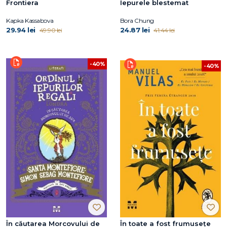
Frontiera
Iepurele blestemat
Kapka Kassabova
Bora Chung
29.94 lei
24.87 lei
49.90 lei
41.44 lei
-40%
-40%
În căutarea Morcovului de
În toate a fost frumusețe