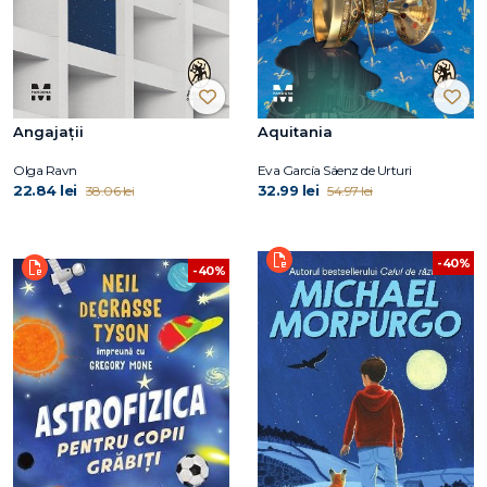
Angajații
Aquitania
Olga Ravn
Eva García Sáenz de Urturi
22.84 lei
32.99 lei
38.06 lei
54.97 lei
-40%
-40%