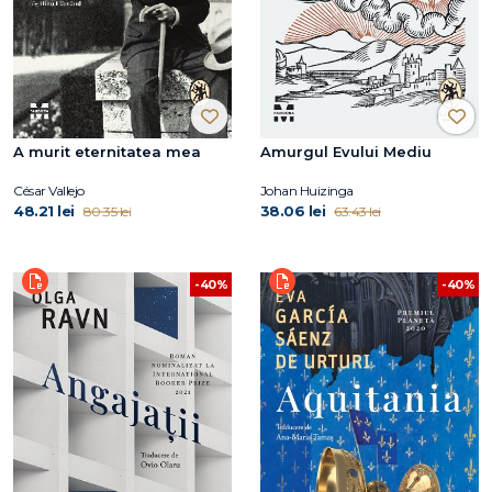
A murit eternitatea mea
Amurgul Evului Mediu
César Vallejo
Johan Huizinga
48.21 lei
38.06 lei
80.35 lei
63.43 lei
-40%
-40%