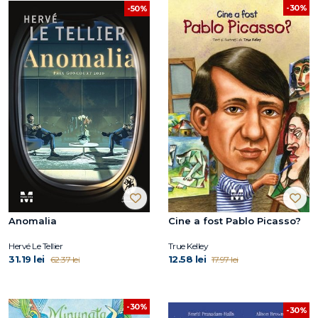
-30%
-50%
Anomalia
Cine a fost Pablo Picasso?
Hervé Le Tellier
True Kelley
31.19 lei
12.58 lei
62.37 lei
17.97 lei
-30%
-30%