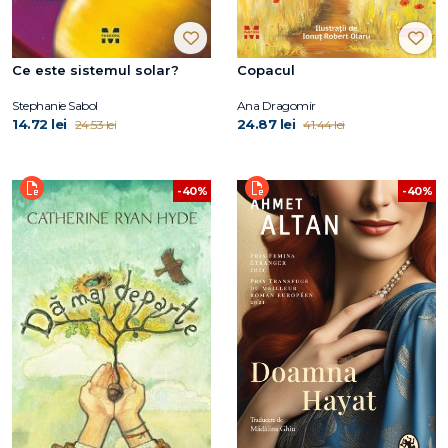
Ce este sistemul solar?
Copacul
Stephanie Sabol
Ana Dragomir
14.72 lei
24.87 lei
24.53 lei
41.44 lei
-40%
-40%