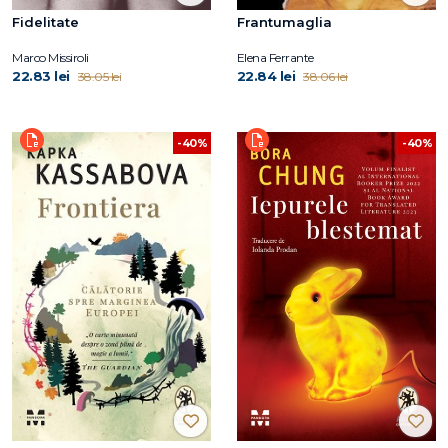
Fidelitate
Frantumaglia
Marco Missiroli
Elena Ferrante
22.83 lei
22.84 lei
38.05 lei
38.06 lei
-40%
-40%