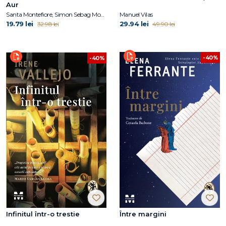
Aur
Santa Montefiore, Simon Sebag Montefiore
Manuel Vilas
19.79 lei
29.94 lei
32.98 lei
49.90 lei
-40%
-40%
Infinitul într-o trestie
Între margini