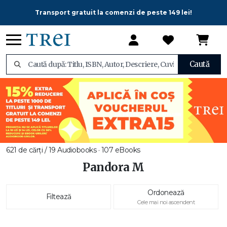
Transport gratuit la comenzi de peste 149 lei!
Caută
621 de cărți / 19 Audiobooks · 107 eBooks
Pandora M
Ordonează
Filtează
Cele mai noi ascendent