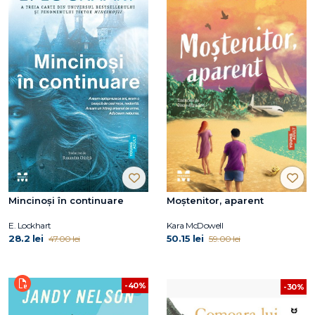
Mincinoși în continuare
Moștenitor, aparent
E. Lockhart
Kara McDowell
28.2 lei
50.15 lei
47.00 lei
59.00 lei
-40%
-30%