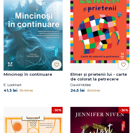
Mincinoși în continuare
Elmer și prietenii lui - carte
de colorat la petrecere
E. Lockhart
David McKee
41.3 lei
24.5 lei
59.00 lei
35.00 lei
-30%
-30%