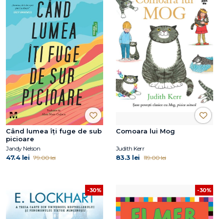
Când lumea îți fuge de sub
Comoara lui Mog
picioare
Jandy Nelson
Judith Kerr
47.4 lei
83.3 lei
79.00 lei
119.00 lei
-30%
-30%