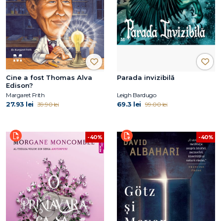
Cine a fost Thomas Alva
Parada invizibilă
Edison?
Margaret Frith
Leigh Bardugo
27.93 lei
69.3 lei
39.90 lei
99.00 lei
-40%
-40%