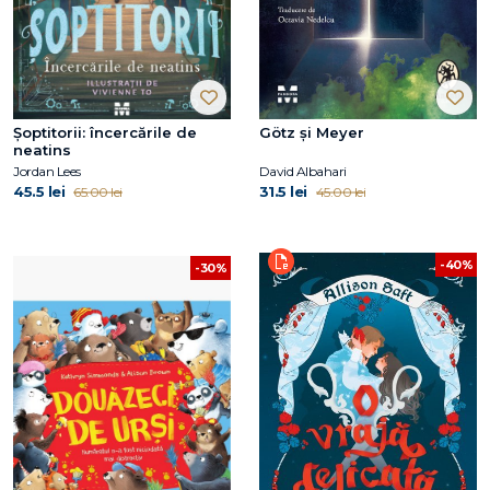
Şoptitorii: încercările de
Götz și Meyer
neatins
Jordan Lees
David Albahari
45.5 lei
31.5 lei
65.00 lei
45.00 lei
-40%
-30%