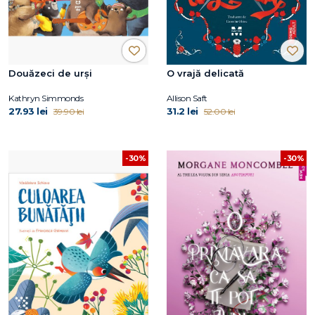
Douăzeci de urși
O vrajă delicată
Kathryn Simmonds
Allison Saft
27.93 lei
31.2 lei
39.90 lei
52.00 lei
-30%
-30%