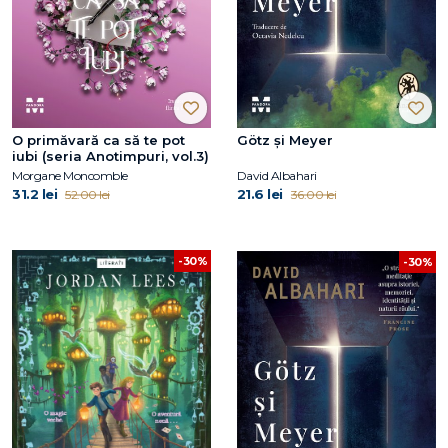
O primăvară ca să te pot
Götz și Meyer
iubi (seria Anotimpuri, vol.3)
Morgane Moncomble
David Albahari
31.2 lei
21.6 lei
52.00 lei
36.00 lei
-30%
-30%