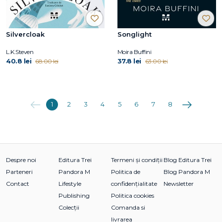
Silvercloak
Songlight
L.K.Steven
Moira Buffini
40.8 lei
37.8 lei
68.00 lei
63.00 lei
Anterioara
Următoarea
1
2
3
4
5
6
7
8
Despre noi
Editura Trei
Termeni și condiții
Blog Editura Trei
Parteneri
Pandora M
Politica de
Blog Pandora M
Contact
Lifestyle
confidențialitate
Newsletter
Publishing
Politica cookies
Colecții
Comanda si
livrarea