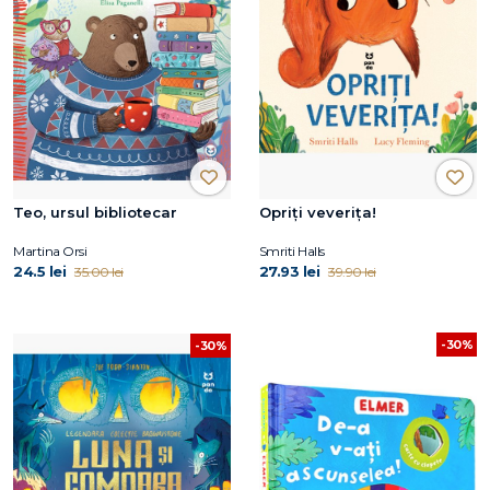
Teo, ursul bibliotecar
Opriți veverița!
Martina Orsi
Smriti Halls
24.5 lei
27.93 lei
35.00 lei
39.90 lei
-30%
-30%