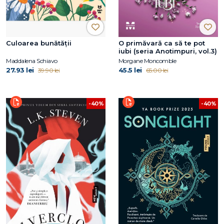
Culoarea bunătății
O primăvară ca să te pot
iubi (seria Anotimpuri, vol.3)
Maddalena Schiavo
Morgane Moncomble
27.93 lei
45.5 lei
39.90 lei
65.00 lei
-40%
-40%