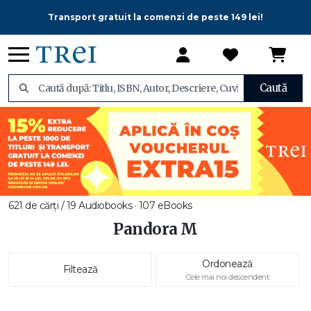
Transport gratuit la comenzi de peste 149 lei!
Caută
621 de cărți / 19 Audiobooks · 107 eBooks
Pandora M
Ordonează
Filtează
Cele mai noi descendent