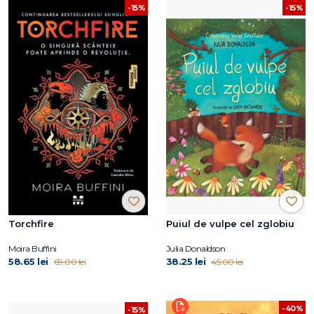
-15%
-15%
Torchfire
Puiul de vulpe cel zglobiu
Moira Buffini
Julia Donaldson
58.65 lei
38.25 lei
69.00 lei
45.00 lei
-40%
-15%