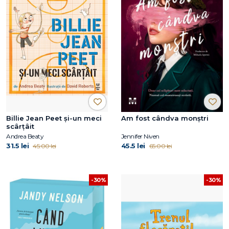
Billie Jean Peet și-un meci
Am fost cândva monștri
scârțâit
Andrea Beaty
Jennifer Niven
31.5 lei
45.5 lei
45.00 lei
65.00 lei
-30%
-30%