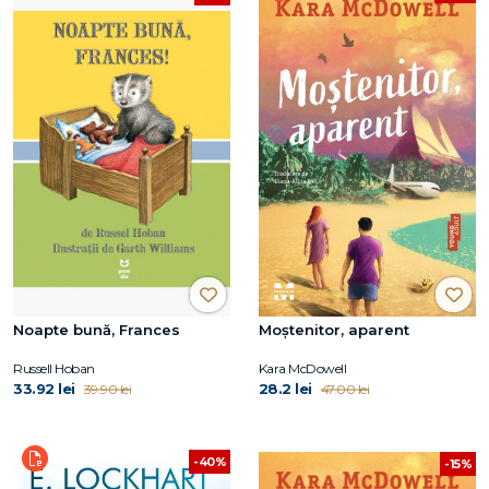
Noapte bună, Frances
Moștenitor, aparent
Russell Hoban
Kara McDowell
33.92 lei
28.2 lei
39.90 lei
47.00 lei
-40%
-15%