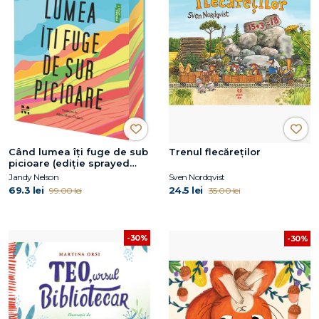
Când lumea îți fuge de sub
Trenul flecăreților
picioare (ediție sprayed
edges)
Jandy Nelson
Sven Nordqvist
69.3 lei
24.5 lei
99.00 lei
35.00 lei
-30%
-30%