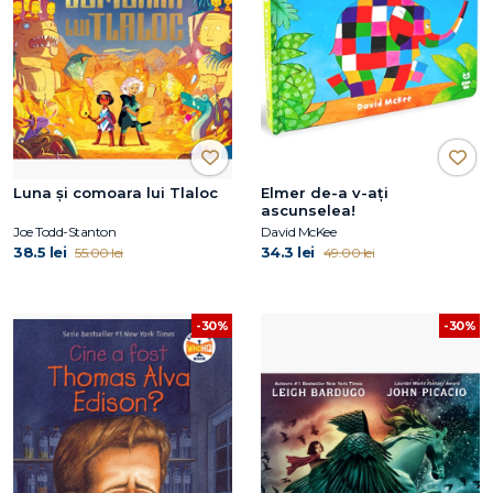
Luna și comoara lui Tlaloc
Elmer de-a v-ați
ascunselea!
Joe Todd-Stanton
David McKee
38.5 lei
34.3 lei
55.00 lei
49.00 lei
-30%
-30%