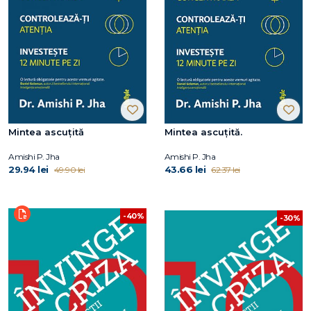
Mintea ascuțită
Mintea ascuțită.
Amishi P. Jha
Amishi P. Jha
29.94 lei
43.66 lei
49.90 lei
62.37 lei
-40%
-30%