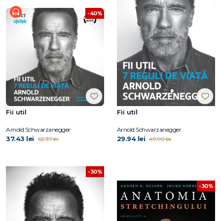
-40%
Fii util
Fii util
Arnold Schwarzanegger
Arnold Schwarzanegger
37.43 lei
29.94 lei
62.37 lei
49.90 lei
-30%
-30%