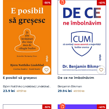
-50%
-40%
E posibil să greșesc
De ce ne îmbolnăvim
Björn Natthiko Lindeblad, Lindeblad Caroline, Bankler Navid Modiri
Benjamin Bikman
23.9 lei
29.94 lei
47.57 lei
49.90 lei
-30%
-40%