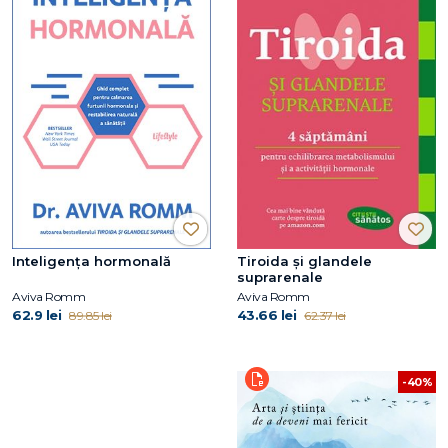
Inteligența hormonală
Tiroida și glandele
suprarenale
Aviva Romm
Aviva Romm
62.9 lei
43.66 lei
89.85 lei
62.37 lei
-40%