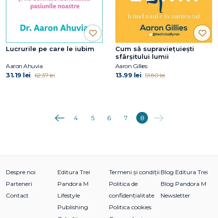
Lucrurile pe care le iubim
Cum să supraviețuiești
sfârșitului lumii
Aaron Ahuvia
Aaron Gillies
31.19 lei
13.99 lei
62.37 lei
51.80 lei
Anterioara
Următoarea
4
5
6
7
8
Despre noi
Editura Trei
Termeni și condiții
Blog Editura Trei
Parteneri
Pandora M
Politica de
Blog Pandora M
Contact
Lifestyle
confidențialitate
Newsletter
Publishing
Politica cookies