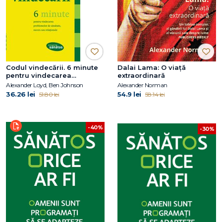
Codul vindecării. 6 minute
Dalai Lama: O viață
pentru vindecarea
extraordinară
problemelor de sănătate,
Alexander Loyd, Ben Johnson
Alexander Norman
succes sau relaţionale
36.26 lei
54.9 lei
51.80 lei
58.14 lei
-40%
-30%