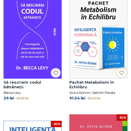
Să rescriem codul
Pachet Metabolism în
bătrâneții.
Echilibru
Becca Levy
Aviva Romm, Satchin Panda
29 lei
91.34 lei
62.37 lei
152.22 lei
-30%
-30%