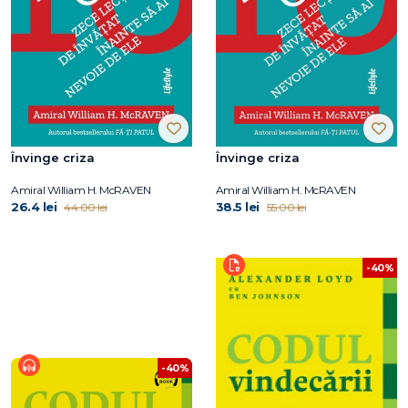
Învinge criza
Învinge criza
Amiral William H. McRAVEN
Amiral William H. McRAVEN
26.4 lei
38.5 lei
44.00 lei
55.00 lei
-40%
-40%