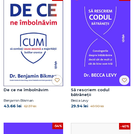
De ce ne îmbolnăvim
Să rescriem codul
bătrâneții
Benjamin Bikman
Becca Levy
43.66 lei
29.94 lei
62.37 lei
49.90 lei
-54%
-40%