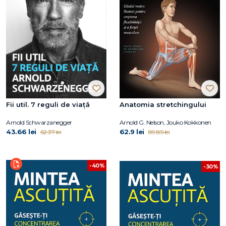
Fii util. 7 reguli de viață
Anatomia stretchingului
Arnold Schwarzanegger
Arnold G. Nelson, Jouko Kokkonen
43.66 lei
62.9 lei
62.37 lei
89.85 lei
-40%
-30%