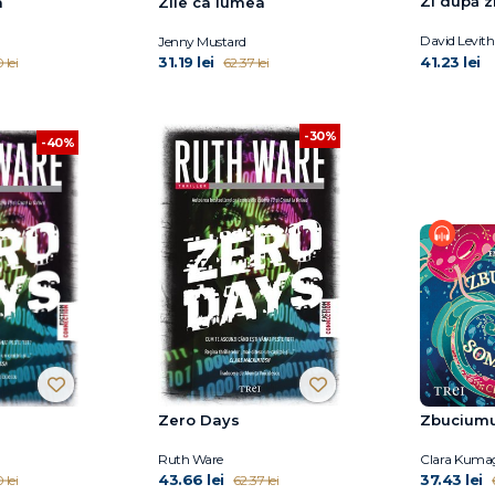
Zi după z
a
Zile ca lumea
David Levit
Jenny Mustard
31.19 lei
41.23 lei
 lei
62.37 lei
-30%
-40%
Zero Days
Zbuciumu
Ruth Ware
Clara Kuma
43.66 lei
37.43 lei
 lei
62.37 lei