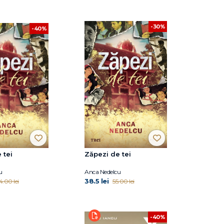
-30%
-40%
 tei
Zăpezi de tei
u
Anca Nedelcu
38.5 lei
4.00 lei
55.00 lei
-40%