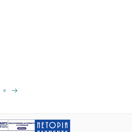
Următoarea
8