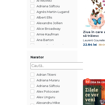
AI WEIWEI
2012
Adriana Săftoiu
2011
Agnès Martin-Lugand
2010
Albert Ellis
2009
Alexandre Jollien
2008
Alice Broadway
Ziua în care 
2007
Amie Kaufman
să trăiesc
2006
Ana Barton
Laurent Gounelle
2005
22.84 lei
38.06
Ana-Mihaela Popișteanu
2004
Andrea Bartz
1900
Andrei Dósa
Narator
488
Andrei Gamarț
352
Andrew Child
192
Andrew Samuels
Adrian Titieni
144
Angie Thomas
Adriana Muraru
Anna Machin
Adriana Săftoiu
Anna Todd
Alex Potocean
Anne Ancelin
Alex Unguru
Schützenberger
Alexandru Mike