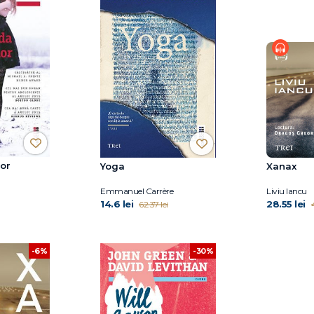
or
Yoga
Xanax
Emmanuel Carrère
Liviu Iancu
14.6 lei
28.55 lei
62.37 lei
4
-30%
-6%