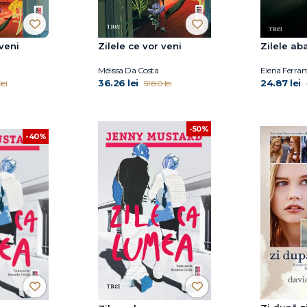
 veni
Zilele ce vor veni
Zilele ab
Mélissa Da Costa
Elena Ferran
36.26 lei
24.87 lei
lei
51.80 lei
-50%
-40%