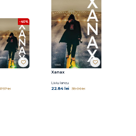
-40%
Xanax
Liviu Iancu
22.84 lei
7.57 lei
38.06 lei