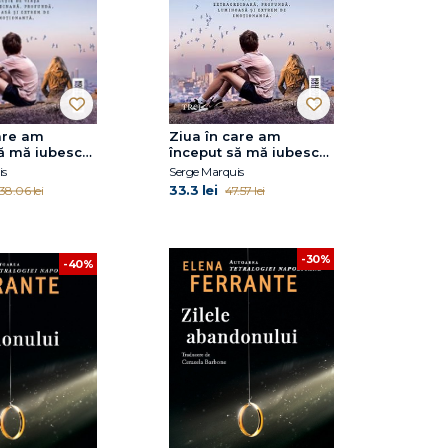
are am
Ziua în care am
ă mă iubesc
început să mă iubesc
rat
cu adevărat
is
Serge Marquis
33.3 lei
38.06 lei
47.57 lei
-30%
-40%