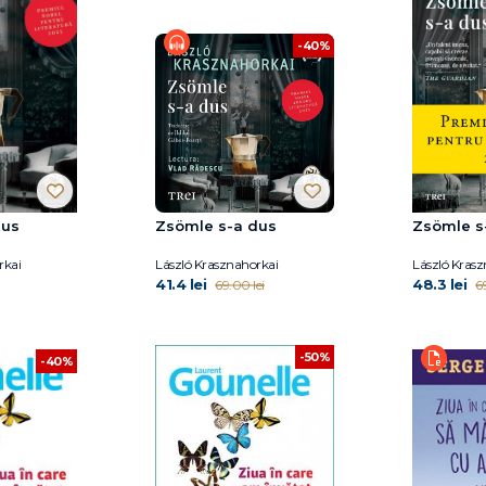
-40%
dus
Zsömle s-a dus
Zsömle s
rkai
László Krasznahorkai
László Krasz
41.4 lei
48.3 lei
69.00 lei
6
-50%
-40%