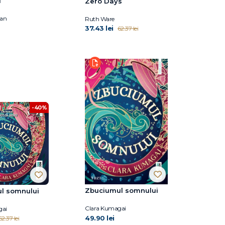
i
Zero Days
han
Ruth Ware
37.43 lei
62.37 lei
-40%
Zbuciumul somnului
l somnului
Clara Kumagai
gai
49.90 lei
62.37 lei