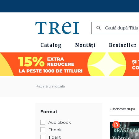
Catalog
Noutăți
Bestseller
Pagină principală
Ordonează după:
Format
Audiobook
Ebook
Tiparit