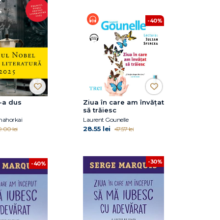
-40%
-a dus
Ziua în care am învățat
să trăiesc
nahorkai
Laurent Gounelle
28.55 lei
9.00 lei
47.57 lei
-30%
-40%