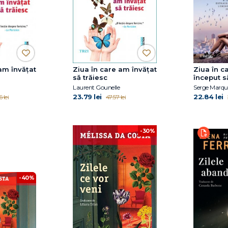
am învățat
Ziua în care am învățat
Ziua în c
să trăiesc
început s
cu adevă
Laurent Gounelle
Serge Marqu
23.79 lei
22.84 lei
 lei
47.57 lei
-30%
-40%