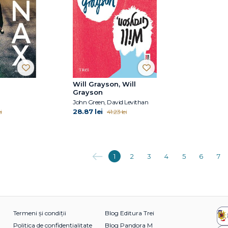
Will Grayson, Will
Grayson
John Green, David Levithan
28.87 lei
i
41.23 lei
Anterioara
1
2
3
4
5
6
7
Termeni și condiții
Blog Editura Trei
Politica de confidențialitate
Blog Pandora M