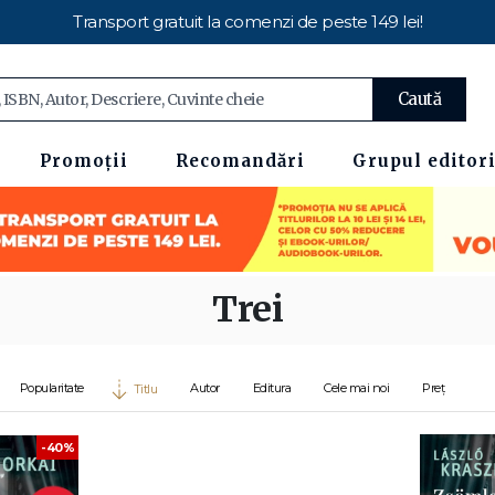
Transport gratuit la comenzi de peste 149 lei!
Caută
Promoții
Recomandări
Grupul editori
Trei
Popularitate
Autor
Editura
Cele mai noi
Preț
Titlu
-40%