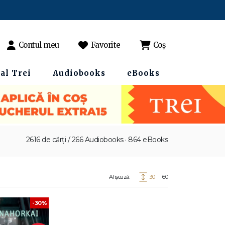
Contul meu
Favorite
Coș
al Trei
Audiobooks
eBooks
2616 de cărți / 266 Audiobooks · 864 eBooks
Afișează:
30
60
-30%