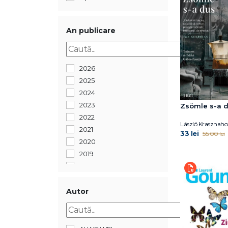
An publicare
2026
2025
2024
2023
Zsömle s-a 
2022
László Krasznaho
2021
33 lei
55.00 lei
2020
2019
2018
2017
2016
Autor
2015
2014
2013