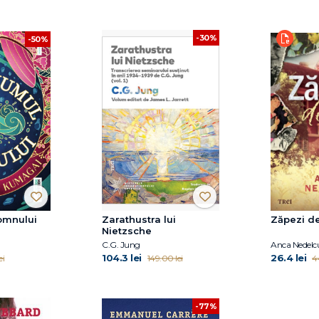
-30%
-50%
omnului
Zarathustra lui
Zăpezi de
Nietzsche
C.G. Jung
Anca Nedelc
104.3 lei
26.4 lei
ei
149.00 lei
4
-77%