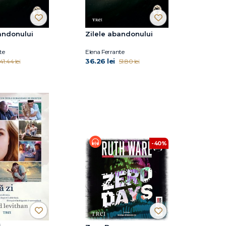
andonului
Zilele abandonului
te
Elena Ferrante
36.26 lei
41.44 lei
51.80 lei
-40%