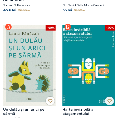
Jordan B. Peterson
Dr. David Della Morte Canosci
45.6 lei
33 lei
76.00 lei
55.00 lei
-40%
-40%
Un dulău și un arici pe
Harta invizibilă a
sârmă
atașamentului