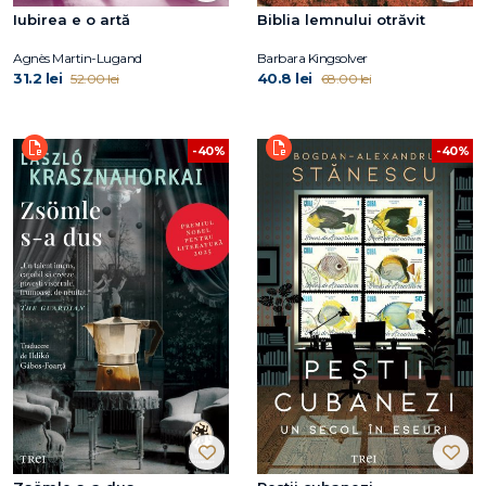
Iubirea e o artă
Biblia lemnului otrăvit
Agnès Martin-Lugand
Barbara Kingsolver
31.2 lei
40.8 lei
52.00 lei
68.00 lei
-40%
-40%