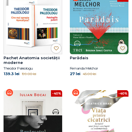
Pachet Anatomia societății
Parădais
moderne
Theodor Paleologu
Fernanda Melchor
139.3 lei
27 lei
199.00 lei
45.00 lei
-40%
-40%