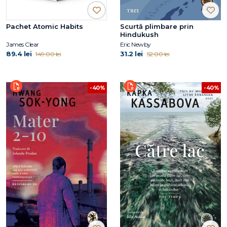
Pachet Atomic Habits
Scurtă plimbare prin
Hindukush
James Clear
Eric Newby
89.4 lei
31.2 lei
149.00 lei
52.00 lei
-40%
-40%