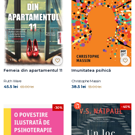
Femeia din apartamentul 11
Imunitatea psihică
Ruth Ware
Christophe Massin
45.5 lei
38.5 lei
65.00 lei
55.00 lei
-40%
-30%