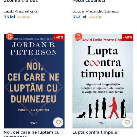
Zsömle s-a dus
Peștii cubanezi
László Krasznahorkai
Bogdan-Alexandru Stănescu
33 lei
31.2 lei
55.00 lei
52.00 lei
-40%
-40%
Noi, cei care ne luptăm cu
Lupta contra timpului
Dumnezeu