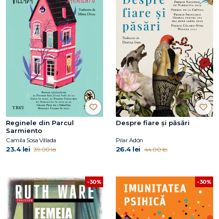
Reginele din Parcul
Despre fiare și păsări
Sarmiento
Camila Sosa Villada
Pilar Adón
23.4 lei
26.4 lei
39.00 lei
44.00 lei
-30%
-30%