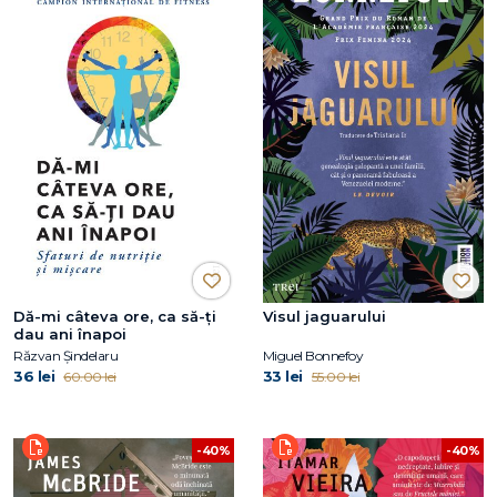
Dă-mi câteva ore, ca să-ţi
Visul jaguarului
dau ani înapoi
Răzvan Șindelaru
Miguel Bonnefoy
36 lei
33 lei
60.00 lei
55.00 lei
-40%
-40%