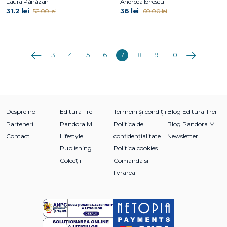
Laura Pănăzan
Andreea Ionescu
31.2 lei
36 lei
52.00 lei
60.00 lei
Anterioara
Următoarea
3
4
5
6
7
8
9
10
Despre noi
Editura Trei
Termeni și condiții
Blog Editura Trei
Parteneri
Pandora M
Politica de
Blog Pandora M
Contact
Lifestyle
confidențialitate
Newsletter
Publishing
Politica cookies
Colecții
Comanda si
livrarea