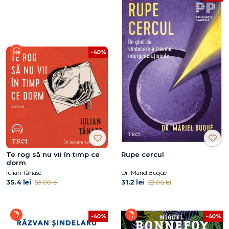
-40%
Te rog să nu vii în timp ce
Rupe cercul
dorm
Iulian Tănase
Dr. Mariel Buqué
35.4 lei
31.2 lei
59.00 lei
52.00 lei
-40%
-40%