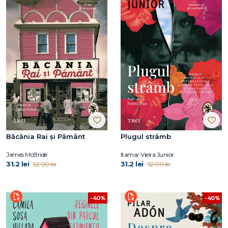
Băcănia Rai și Pământ
Plugul strâmb
James McBride
Itamar Vieira Junior
31.2 lei
31.2 lei
52.00 lei
52.00 lei
-40%
-40%