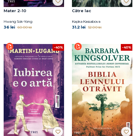
Mater 2-10
Către lac
Hwang Sok-Yong
Kapka Kassabova
36 lei
31.2 lei
60.00 lei
52.00 lei
-40%
-40%