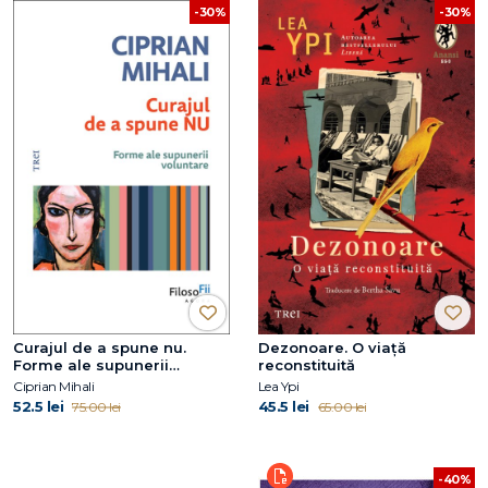
-30%
-30%
Curajul de a spune nu.
Dezonoare. O viață
Forme ale supunerii
reconstituită
voluntare
Ciprian Mihali
Lea Ypi
52.5 lei
45.5 lei
75.00 lei
65.00 lei
-40%