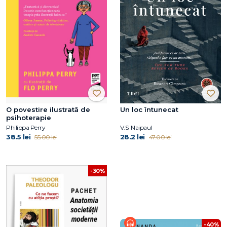
O povestire ilustrată de
Un loc întunecat
psihoterapie
Philippa Perry
V.S. Naipaul
38.5 lei
28.2 lei
55.00 lei
47.00 lei
-30%
-40%