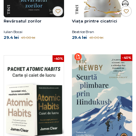
Revărsatul zorilor
Viaţa printre cicatrici
Iulian Bocai
Beatrice Bran
29.4 lei
29.4 lei
49.00 lei
49.00 lei
-40%
-40%