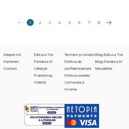
Anterioara
Următoarea
1
2
3
4
5
6
7
8
Despre noi
Editura Trei
Termeni și condiții
Blog Editura Trei
Parteneri
Pandora M
Politica de
Blog Pandora M
Contact
Lifestyle
confidențialitate
Newsletter
Publishing
Politica cookies
Colecții
Comanda si
livrarea