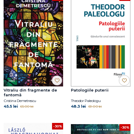
Vitraliu din fragmente de
Patologiile puterii
fantomă
Cristina Demetrescu
Theodor Paleologu
45.5 lei
48.3 lei
65.00 lei
69.00 lei
-30%
-30%