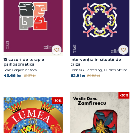
15 cazuri de terapie
Intervenția în situații de
psihosomatică
criză
Jean Benjamin Stora
Lennis G. Echterling, J. Edson McKee , Jack Presbury
43.66 lei
62.9 lei
62.37 lei
89.85 lei
-30%
-30%