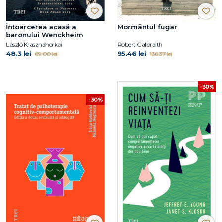
Întoarcerea acasă a
Mormântul fugar
baronului Wenckheim
László Krasznahorkai
Robert Galbraith
48.3 lei
95.46 lei
69.00 lei
136.37 lei
-30%
-30%