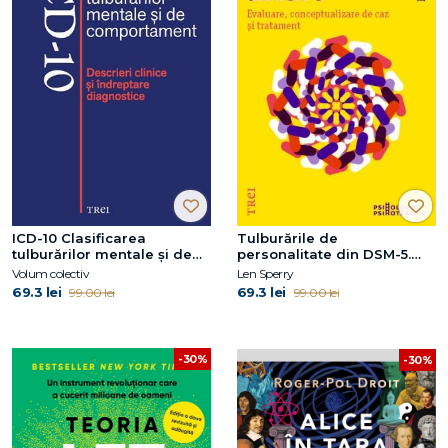
ICD-10 Clasificarea
Tulburările de
tulburărilor mentale şi de
personalitate din DSM-5.
comportament. Descrieri
Evaluare, conceptualizare
Volum colectiv
Len Sperry
clinice şi îndreptare
de caz și tratament
69.3 lei
69.3 lei
99.00 lei
99.00 lei
diagnostice
-30%
-30%