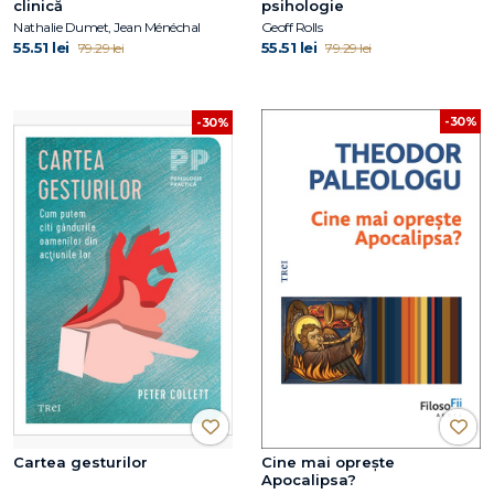
clinică
psihologie
Nathalie Dumet, Jean Ménéchal
Geoff Rolls
55.51 lei
55.51 lei
79.29 lei
79.29 lei
-30%
-30%
Cartea gesturilor
Cine mai oprește
Apocalipsa?