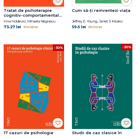
Tratat de psihoterapie
Cum să-ți reinventezi viața
cognitiv-comportamentală.
Ediția a doua, revizuită și
Irina Holdevici, Mihaela Negrescu
Jeffrey E. Young, Janet S. Klosko
adăugită
73.27 lei
59.5 lei
104.66 lei
85.00 lei
-30%
-30%
17 cazuri de psihologie
Studii de caz clasice în