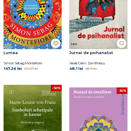
Lumea
Jurnal de psihanalist
Simon Sebag Montefiore
Vasile Dem. Zamfirescu
147.26 lei
48.1 lei
210.37 lei
68.71 lei
-30%
-30%