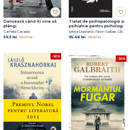
Dansează când îți vine să
Tratat de psihopatologie şi
plângi
psihiatrie pentru psihologi
Camelia Cavadia
Letiţia Dobranici, Florin Tudose, Cătălina Tudose
59.5 lei
95.46 lei
85.00 lei
136.37 lei
-30%
-30%