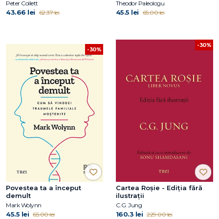
Peter Collett
Theodor Paleologu
43.66 lei
45.5 lei
62.37 lei
65.00 lei
-30%
-30%
Povestea ta a început
Cartea Roșie - Ediția fără
demult
ilustrații
Mark Wolynn
C.G. Jung
45.5 lei
160.3 lei
65.00 lei
229.00 lei