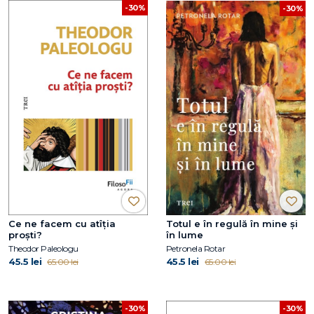
-30%
-30%
Ce ne facem cu atîția
Totul e în regulă în mine și
proști?
în lume
Theodor Paleologu
Petronela Rotar
45.5 lei
45.5 lei
65.00 lei
65.00 lei
-30%
-30%