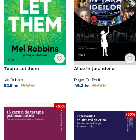
Teoria Let them
Alice în țara ideilor
Mel Robbins
Roger-Pol Droit
52.5 lei
48.3 lei
75.00 lei
69.00 lei
-30%
-30%