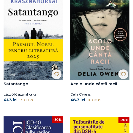
Satantango
Acolo unde cântă racii
László Krasznahorkai
Delia Owens
41.3 lei
48.3 lei
59.00 lei
69.00 lei
-30%
-30%