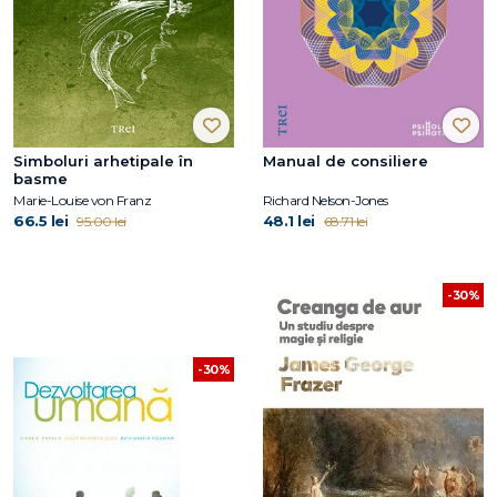
Simboluri arhetipale în
Manual de consiliere
basme
Marie-Louise von Franz
Richard Nelson-Jones
66.5 lei
48.1 lei
95.00 lei
68.71 lei
-30%
-30%