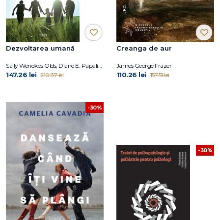
Dezvoltarea umană
Creanga de aur
Sally Wendkos Olds, Diane E. Papalia, Ruth Duskin Feldman
James George Frazer
147.26 lei
110.26 lei
210.37 lei
157.51 lei
-30%
-30%