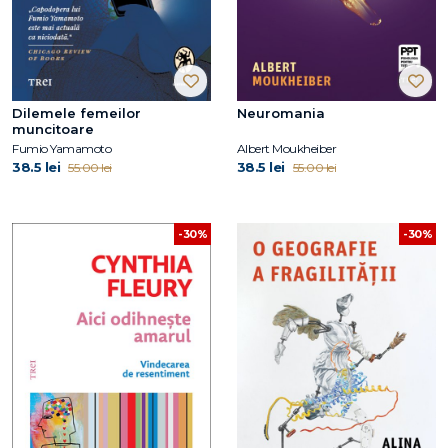
Dilemele femeilor
Neuromania
muncitoare
Fumio Yamamoto
Albert Moukheiber
38.5 lei
38.5 lei
55.00 lei
55.00 lei
-30%
-30%