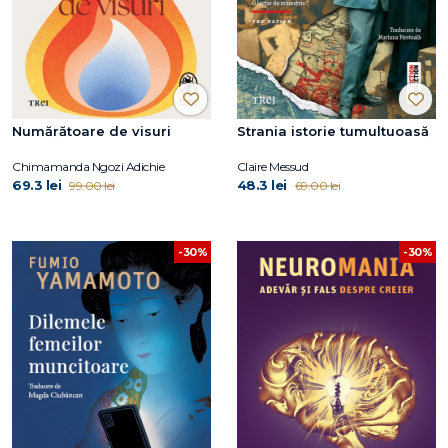
Numărătoare de visuri
Strania istorie tumultuoasă
Chimamanda Ngozi Adichie
Claire Messud
69.3 lei
48.3 lei
99.00 lei
69.00 lei
-30%
-30%