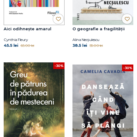
Aici odihnește amarul
O geografie a fragilității
Cynthia Fleury
Alina Necșulescu
45.5 lei
38.5 lei
65.00 lei
55.00 lei
-30%
-30%