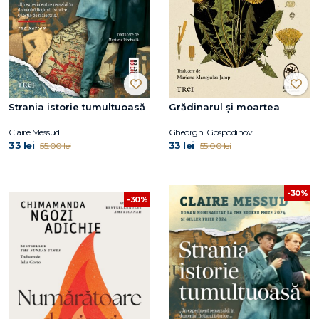
Strania istorie tumultuoasă
Grădinarul și moartea
Claire Messud
Gheorghi Gospodinov
33 lei
33 lei
55.00 lei
55.00 lei
-30%
-30%