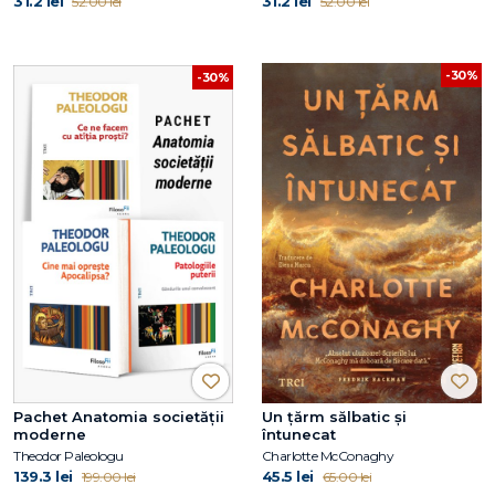
31.2 lei
31.2 lei
52.00 lei
52.00 lei
-30%
-30%
Pachet Anatomia societății
Un țărm sălbatic și
moderne
întunecat
Theodor Paleologu
Charlotte McConaghy
139.3 lei
45.5 lei
199.00 lei
65.00 lei