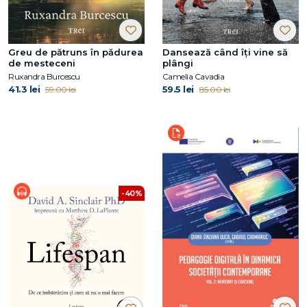
Greu de pătruns în pădurea
Dansează când îți vine să
de mesteceni
plângi
Ruxandra Burcescu
Camelia Cavadia
41.3 lei
59.5 lei
59.00 lei
85.00 lei
-40%