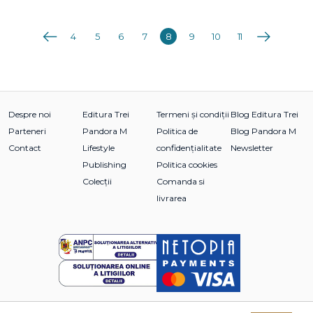
Anterioara
Următoarea
4
5
6
7
8
9
10
11
Despre noi
Editura Trei
Termeni și condiții
Blog Editura Trei
Parteneri
Pandora M
Politica de
Blog Pandora M
Contact
Lifestyle
confidențialitate
Newsletter
Publishing
Politica cookies
Colecții
Comanda si
livrarea