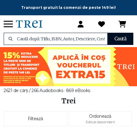
Transport gratuit la comenzi de peste 149 lei!
Caută
2621 de cărți / 266 Audiobooks · 869 eBooks
Trei
Ordonează
Filtează
Editura descendent