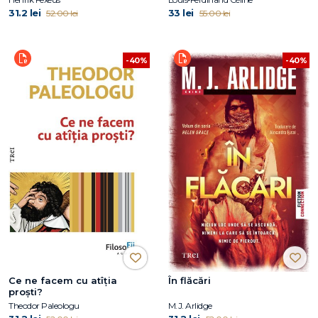
31.2 lei
33 lei
52.00 lei
55.00 lei
-40%
-40%
Ce ne facem cu atîția
În flăcări
proști?
Theodor Paleologu
M.J. Arlidge