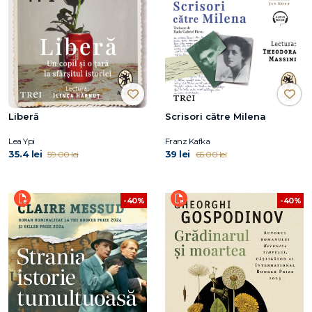
Liberă
Scrisori către Milena
Lea Ypi
Franz Kafka
35.4 lei
39 lei
59.00 lei
65.00 lei
-40%
-40%