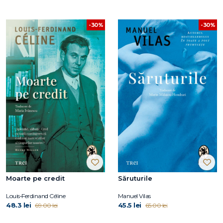
-30%
-30%
Moarte pe credit
Săruturile
Louis‑Ferdinand Céline
Manuel Vilas
48.3 lei
45.5 lei
69.00 lei
65.00 lei