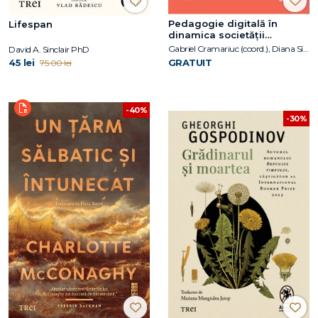
Pedagogie digitală în
Lifespan
dinamica societății
contemporane
Gabriel Cramariuc (coord.), Diana Sînziana Duca (coord.)
David A. Sinclair PhD
45 lei
GRATUIT
75.00 lei
-40%
-30%