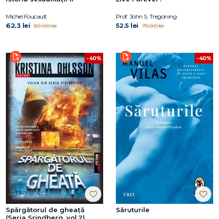
Michel Foucault
Prof. John S. Tregoning
62.3 lei
52.5 lei
89.00 lei
75.00 lei
-40%
-40%
Spărgătorul de gheață
Săruturile
(Seria Srindberg, vol.2)