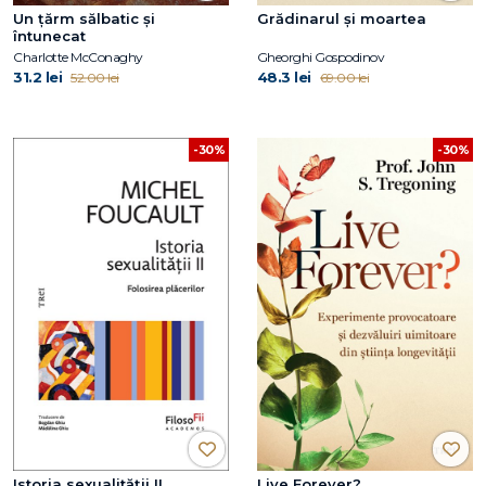
Un țărm sălbatic și
Grădinarul și moartea
întunecat
Charlotte McConaghy
Gheorghi Gospodinov
31.2 lei
48.3 lei
52.00 lei
69.00 lei
-30%
-30%
Istoria sexualității II
Live Forever?