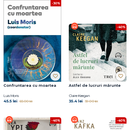
-30%
-40%
Confruntarea cu moartea
Astfel de lucruri mărunte
Luis Moris
Claire Keegan
45.5 lei
35.4 lei
65.00 lei
59.00 lei
-40%
-40%