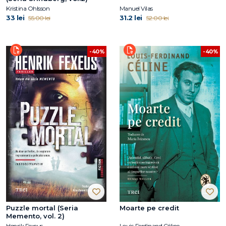
Kristina Ohlsson
Manuel Vilas
33 lei
31.2 lei
55.00 lei
52.00 lei
-40%
-40%
Puzzle mortal (Seria
Moarte pe credit
Memento, vol. 2)
Henrik Fexeus
Louis‑Ferdinand Céline