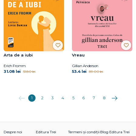
Arta de a iubi
Vreau
Erich Fromm
Gillian Anderson
31.08 lei
53.4 lei
51.80 lei
89.00 lei
Anterioara
Următoarea
1
2
3
4
5
6
7
8
Despre noi
Editura Trei
Termeni și condiții
Blog Editura Trei