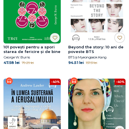
101 povești pentru a spori
Beyond the story: 10 ani de
starea de fericire și de bine
poveste BTS
George W. Burns
BTS și Myeongseok Kang
47.58 lei
94.51 lei
79.29 lei
157.51 lei
-40%
-40%