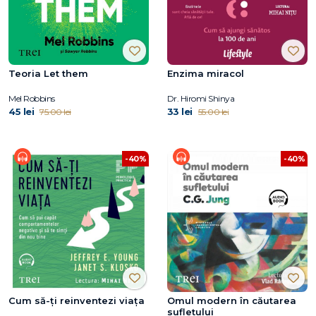
Teoria Let them
Enzima miracol
Mel Robbins
Dr. Hiromi Shinya
45 lei
33 lei
75.00 lei
55.00 lei
-40%
-40%
Cum să-ți reinventezi viața
Omul modern în căutarea
sufletului