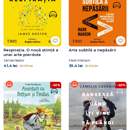
Respirația. O nouă știință a
Arta subtilă a nepăsării
unei arte pierdute
James Nestor
Mark Manson
41.4 lei
35.4 lei
69.00 lei
59.00 lei
-40%
-40%