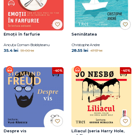
Emoții în farfurie
Seninătatea
Ancuța Coman-Boldișteanu
Christophe Andre
35.4 lei
28.55 lei
59.00 lei
47.57 lei
-40%
-40%
Despre vis
Liliacul (seria Harry Hole,