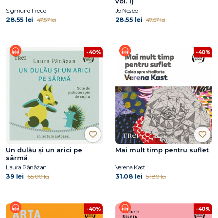
vol. 1)
Sigmund Freud
Jo Nesbo
28.55 lei
28.55 lei
47.57 lei
47.57 lei
-40%
-40%
Un dulău și un arici pe
Mai mult timp pentru suflet
sârmă
Laura Pănăzan
Verena Kast
39 lei
31.08 lei
65.00 lei
51.80 lei
-40%
-40%