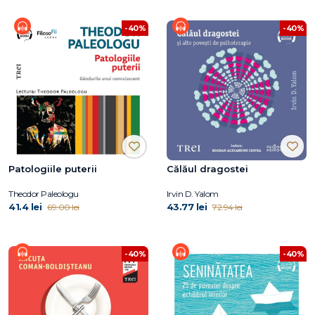
-40%
-40%
Patologiile puterii
Călăul dragostei
Theodor Paleologu
Irvin D. Yalom
41.4 lei
43.77 lei
69.00 lei
72.94 lei
-40%
-40%