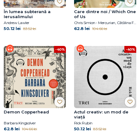
În lumea subterană a
Care dintre noi / Which One
Ierusalimului
of Us
Andrew Lawler
Chris Simion - Mercurian, Cătălina Flămînzeanu
50.12 lei
62.8 lei
83.52 lei
104.66 lei
-40%
-40%
Demon Copperhead
Actul creativ: un mod de
viață
Barbara Kingsolver
Rick Rubin
62.8 lei
50.12 lei
104.66 lei
83.52 lei