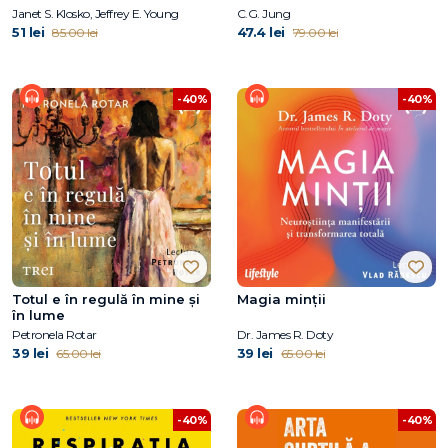
Janet S. Klosko, Jeffrey E. Young
C.G. Jung
51 lei
47.4 lei
85.00 lei
79.00 lei
-40%
-40%
Totul e în regulă în mine și
Magia minții
în lume
Petronela Rotar
Dr. James R. Doty
39 lei
39 lei
65.00 lei
65.00 lei
-40%
-40%