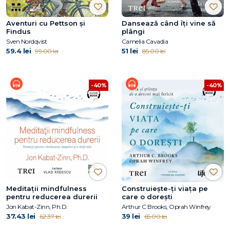
Aventuri cu Pettson și
Dansează când îți vine să
Findus
plângi
Sven Nordqvist
Camelia Cavadia
59.4 lei
51 lei
99.00 lei
85.00 lei
-40%
-40%
Meditații mindfulness
Construiește-ți viața pe
pentru reducerea durerii
care o dorești
Jon Kabat-Zinn, Ph.D.
Arthur C Brooks, Oprah Winfrey
37.43 lei
39 lei
62.37 lei
65.00 lei