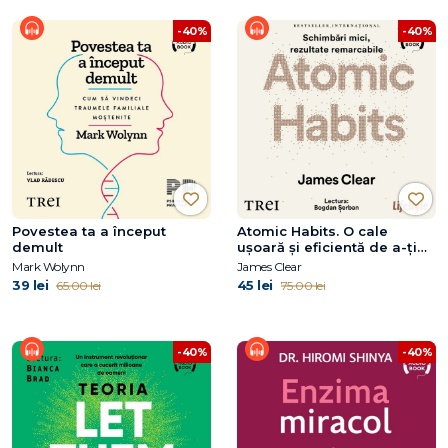
-40%
-40%
Povestea ta a început
Atomic Habits. O cale
demult
ușoară și eficientă de a-ți
forma obiceiuri bune și a
Mark Wolynn
James Clear
scăpa de cele proaste
39 lei
45 lei
65.00 lei
75.00 lei
-40%
-40%