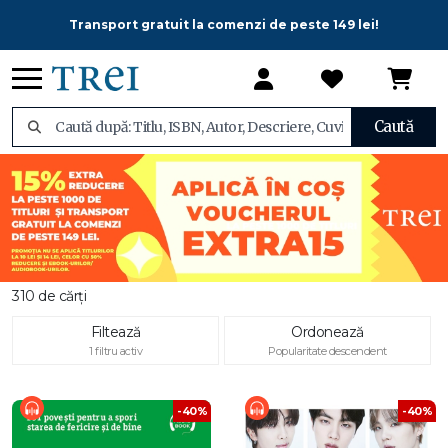
Transport gratuit la comenzi de peste 149 lei!
Caută
310 de cărți
Filtează
Ordonează
1 filtru activ
Popularitate descendent
-40%
-40%