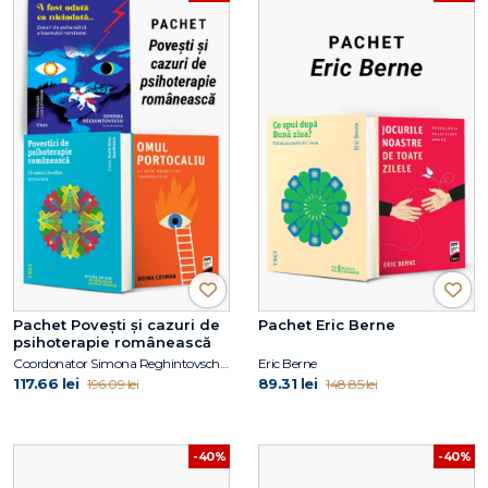
Pachet Povești și cazuri de
Pachet Eric Berne
psihoterapie românească
Coordonator Simona Reghintovschi, Vasile Dem. Zamfirescu, Doina Cosman
Eric Berne
117.66 lei
89.31 lei
196.09 lei
148.85 lei
-40%
-40%