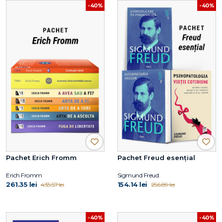
-40%
-40%
Pachet Erich Fromm
Pachet Freud esențial
Erich Fromm
Sigmund Freud
261.35 lei
154.14 lei
435.57 lei
256.89 lei
-40%
-40%