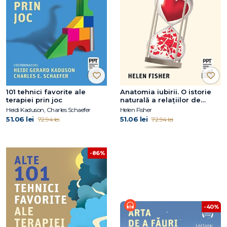
101 tehnici favorite ale
Anatomia iubirii. O istorie
terapiei prin joc
naturală a relațiilor de
dragoste și a destrămării
Heidi Kaduson, Charles Schaefer
Helen Fisher
lor
51.06 lei
51.06 lei
72.94 lei
72.94 lei
-86%
-40%