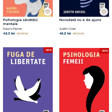
Psihologia sănătății
Niciodată nu e de ajuns
mentale
Naomi Fischer
Judith Grisel
45.5 lei
45.5 lei
65.00 lei
65.00 lei
-30%
-30%