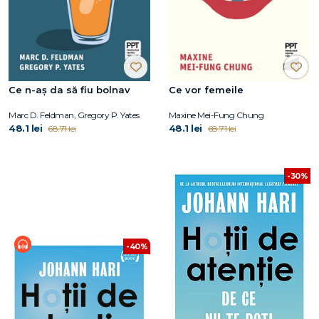
Ce n-aș da să fiu bolnav
Ce vor femeile
Marc D. Feldman, Gregory P. Yates
Maxine Mei-Fung Chung
48.1 lei
48.1 lei
68.71 lei
68.71 lei
-30%
-40%