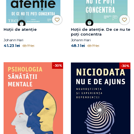
Hoții de atenție
Hoții de atenție. De ce nu te
poți concentra
Johann Hari
Johann Hari
41.23 lei
48.1 lei
68.71 lei
68.71 lei
-30%
-30%