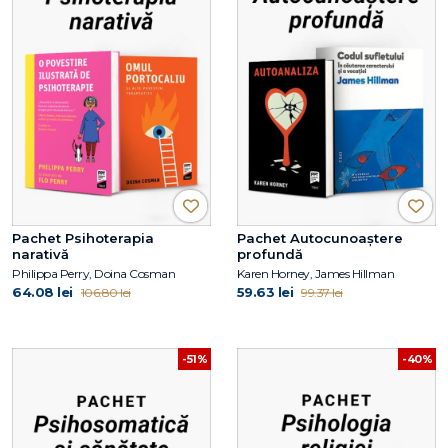
Pachet Psihoterapia
Pachet Autocunoaștere
narativă
profundă
Philippa Perry, Doina Cosman
Karen Horney, James Hillman
64.08 lei
59.63 lei
106.80 lei
99.37 lei
-51%
-40%