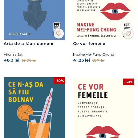
Arta de a făuri oameni
Ce vor femeile
Virginia Satir
Maxine Mei-Fung Chung
48.3 lei
41.23 lei
69.00 lei
68.71 lei
-30%
-30%