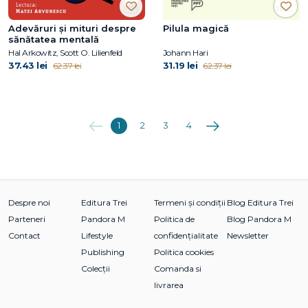
Adevăruri și mituri despre
Pilula magică
sănătatea mentală
Hal Arkowitz, Scott O. Lilienfeld
Johann Hari
37.43 lei
31.19 lei
62.37 lei
62.37 lei
Anterioara
Următoarea
1
2
3
4
Despre noi
Editura Trei
Termeni și condiții
Blog Editura Trei
Parteneri
Pandora M
Politica de
Blog Pandora M
Contact
Lifestyle
confidențialitate
Newsletter
Publishing
Politica cookies
Colecții
Comanda si
livrarea