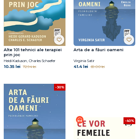
Alte 101 tehnici ale terapiei
Arta de a făuri oameni
prin joc
Heidi Kaduson, Charles Schaefer
Virginia Satir
10.35 lei
41.4 lei
72.94 lei
69.00 lei
-30%
-40%