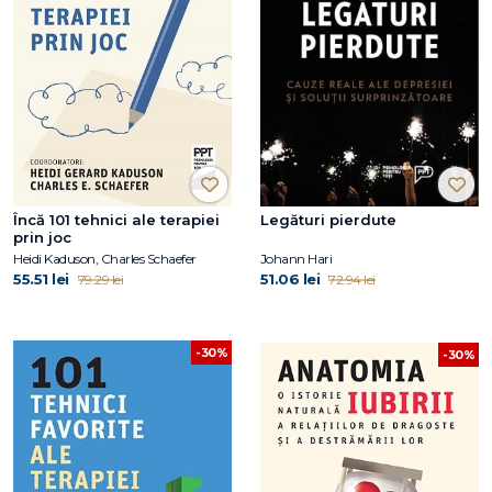
Încă 101 tehnici ale terapiei
Legături pierdute
prin joc
Heidi Kaduson, Charles Schaefer
Johann Hari
55.51 lei
51.06 lei
79.29 lei
72.94 lei
-30%
-30%