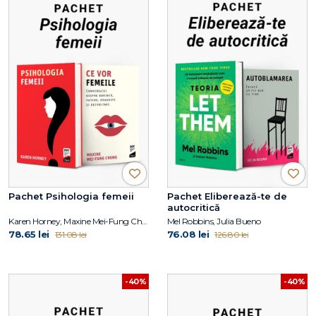
Pachet Psihologia femeii
Pachet Eliberează-te de
autocritică
Karen Horney, Maxine Mei-Fung Chung
Mel Robbins, Julia Bueno
78.65 lei
76.08 lei
131.08 lei
126.80 lei
-40%
-40%