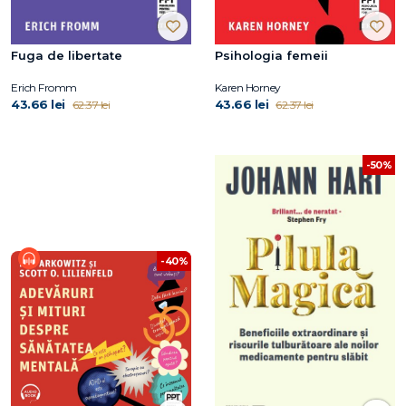
Fuga de libertate
Psihologia femeii
Erich Fromm
Karen Horney
43.66 lei
43.66 lei
62.37 lei
62.37 lei
-50%
-40%