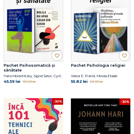
Pachet Psihosomatică și
Pachet Psihologia religiei
sănătate
Hans Morschitzky, Sigrid Sator, Cyril Tarquinio
Viktor E. Frankl, Mircea Eliade
45.59 lei
55.82 lei
93.03 lei
93.03 lei
-30%
-30%