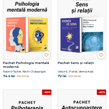
Pachet Psihologia mentală
Pachet Sens și relații
modernă
Naomi Fischer, Kevin Chassangre
Viktor E. Frankl, Verena Kast
74.4 lei
72 lei
124.00 lei
120.00 lei
-40%
-40%