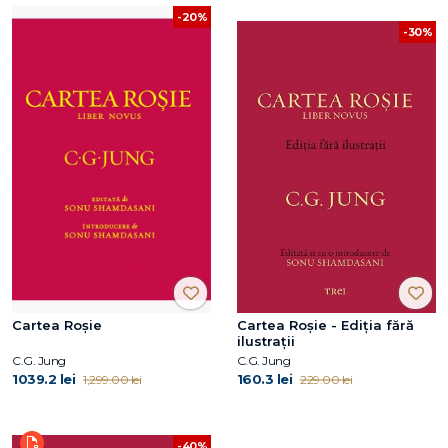
-20%
-30%
Cartea Roșie
Cartea Roșie - Ediția fără
ilustrații
C.G. Jung
C.G. Jung
1039.2 lei
160.3 lei
1,299.00 lei
229.00 lei
-40%