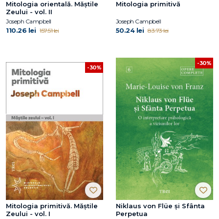
Mitologia orientală. Măștile
Mitologia primitivă
Zeului - vol. II
Joseph Campbell
Joseph Campbell
110.26 lei
50.24 lei
157.51 lei
83.73 lei
-30%
-30%
Mitologia primitivă. Măștile
Niklaus von Flüe și Sfânta
Zeului - vol. I
Perpetua