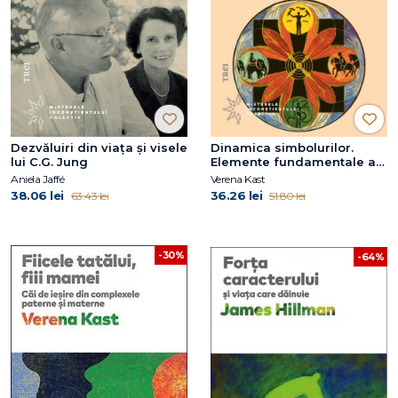
Dezvăluiri din viața și visele
Dinamica simbolurilor.
lui C.G. Jung
Elemente fundamentale ale
psihoterapiei jungiene
Aniela Jaffé
Verena Kast
38.06 lei
36.26 lei
63.43 lei
51.80 lei
-30%
-64%