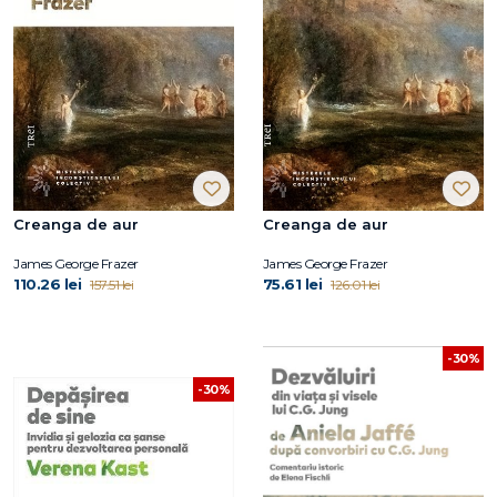
Creanga de aur
Creanga de aur
James George Frazer
James George Frazer
110.26 lei
75.61 lei
157.51 lei
126.01 lei
-30%
-30%