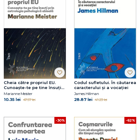
Cheia către propriul EU.
Codul sufletului. În căutarea
Cunoaște-te pe tine însuți
caracterului și a vocației
prin astrologia psihologică
Marianne Meister
James Hillman
abisală
10.35 lei
28.87 lei
47.57 lei
41.23 lei
-30%
-62%