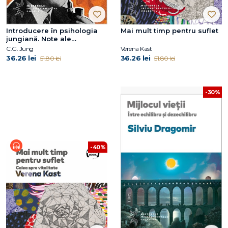
Introducere în psihologia
Mai mult timp pentru suflet
jungiană. Note ale
seminarului de psihologie
C.G. Jung
Verena Kast
analitică susținut în 1925 de
36.26 lei
36.26 lei
51.80 lei
51.80 lei
C.G. Jung
-30%
-40%