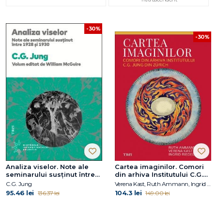
-30%
-30%
Analiza viselor. Note ale
Cartea imaginilor. Comori
seminarului susținut între
din arhiva Institutului C.G.
1928 și 1930
Jung din Zürich
C.G. Jung
Verena Kast, Ruth Ammann, Ingrid Riedel (ED.)
95.46 lei
104.3 lei
136.37 lei
149.00 lei