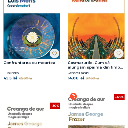
Confruntarea cu moartea
Coșmarurile. Cum să
alungăm spaima din timpul
nopții
Luis Moris
Renate Daniel
45.5 lei
14.06 lei
65.00 lei
37.00 lei
-40%
-30%