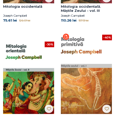
Mitologia occidentală
Mitologia occidentală.
Măștile Zeului - vol. III
Joseph Campbell
Joseph Campbell
75.61 lei
110.26 lei
126.01 lei
157.51 lei
-40%
-30%