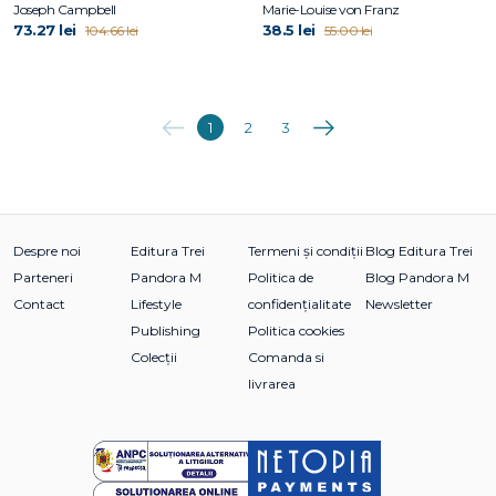
Joseph Campbell
Marie-Louise von Franz
73.27 lei
38.5 lei
104.66 lei
55.00 lei
Anterioara
Următoarea
1
2
3
Despre noi
Editura Trei
Termeni și condiții
Blog Editura Trei
Parteneri
Pandora M
Politica de
Blog Pandora M
Contact
Lifestyle
confidențialitate
Newsletter
Publishing
Politica cookies
Colecții
Comanda si
livrarea