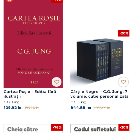
-20%
Cartea Roșie - Ediția fără
Cărțile Negre – C.G. Jung, 7
ilustrații
volume, cutie personalizată
C.G. Jung
C.G. Jung
109.92 lei
844.88 lei
183.20 lei
1,056.09 lei
-78%
-30%