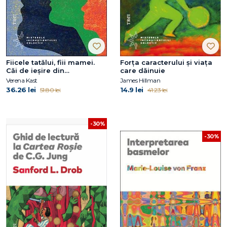
Fiicele tatălui, fiii mamei.
Forţa caracterului şi viaţa
Căi de ieşire din
care dăinuie
complexele paterne şi
Verena Kast
James Hillman
materne
36.26 lei
14.9 lei
51.80 lei
41.23 lei
-30%
-30%