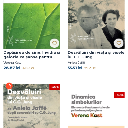
Depășirea de sine. Invidia și
Dezvăluiri din viața și visele
gelozia ca șanse pentru
lui C.G. Jung
dezvoltarea personală
Verena Kast
Aniela Jaffé
28.87 lei
55.51 lei
41.23 lei
79.29 lei
-40%
-30%