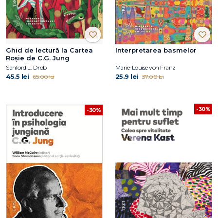
Ghid de lectură la Cartea
Interpretarea basmelor
Roșie de C.G. Jung
Sanford L. Drob
Marie-Louise von Franz
45.5 lei
25.9 lei
65.00 lei
37.00 lei
-30%
-30%