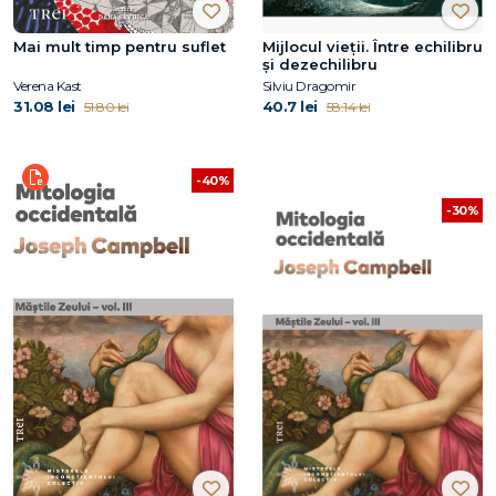
Mai mult timp pentru suflet
Mijlocul vieții. Între echilibru
și dezechilibru
Verena Kast
Silviu Dragomir
31.08 lei
40.7 lei
51.80 lei
58.14 lei
-40%
-30%