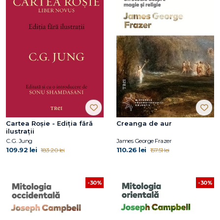
Cartea Roșie - Ediția fără
Creanga de aur
ilustrații
C.G. Jung
James George Frazer
109.92 lei
110.26 lei
183.20 lei
157.51 lei
-30%
-30%