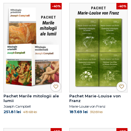
-40%
-40%
Pachet Marile mitologii ale
Pachet Marie-Louise von
lumii
Franz
Joseph Campbell
Marie-Louise von Franz
251.81 lei
187.69 lei
419.68 lei
312.81 lei