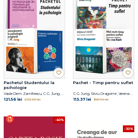
Pachetul Studentului la
Pachet - Timp pentru suflet
psihologie
Vasile Dem. Zamfirescu, C.G. Jung, Duane P. Schultz, Sydney Ellen Schultz
C.G. Jung, Silviu Dragomir, Verena Kast
121.56 lei
113.37 lei
202.60 lei
188.94 lei
-40%
-30%