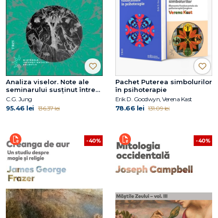
Analiza viselor. Note ale
Pachet Puterea simbolurilor
seminarului susținut între
în psihoterapie
1928 și 1930
C.G. Jung
Erik D. Goodwyn, Verena Kast
95.46 lei
78.66 lei
136.37 lei
131.09 lei
-40%
-40%