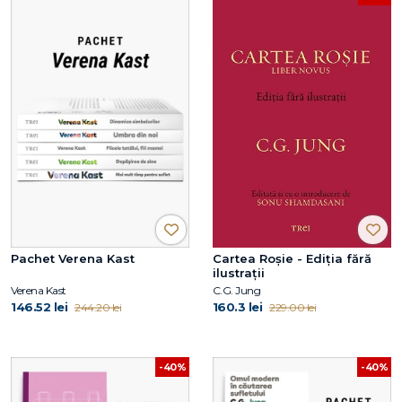
Pachet Verena Kast
Cartea Roșie - Ediția fără
ilustrații
Verena Kast
C.G. Jung
146.52 lei
160.3 lei
244.20 lei
229.00 lei
-40%
-40%