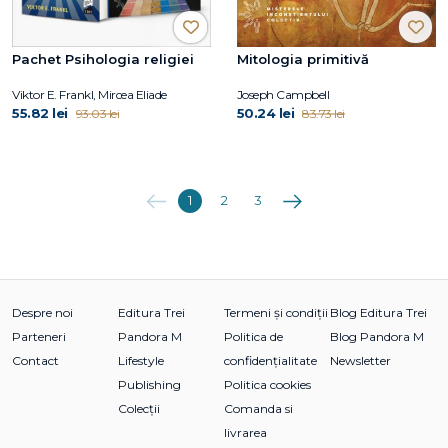
Pachet Psihologia religiei
Mitologia primitivă
Viktor E. Frankl, Mircea Eliade
Joseph Campbell
55.82 lei
50.24 lei
93.03 lei
83.73 lei
Anterioara
Următoarea
1
2
3
Despre noi
Editura Trei
Termeni și condiții
Blog Editura Trei
Parteneri
Pandora M
Politica de
Blog Pandora M
Contact
Lifestyle
confidențialitate
Newsletter
Publishing
Politica cookies
Colecții
Comanda si
livrarea