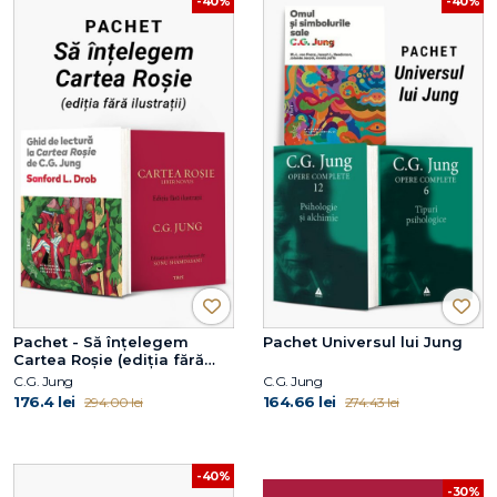
-40%
-40%
Pachet - Să înțelegem
Pachet Universul lui Jung
Cartea Roșie (ediția fără
ilustrații)
C.G. Jung
C.G. Jung
176.4 lei
164.66 lei
294.00 lei
274.43 lei
-40%
-30%