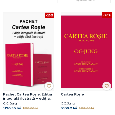
-20%
-23%
Pachet Cartea Roșie. Ediția
Cartea Roșie
integrală ilustrată + ediția
fără ilustrații
C.G. Jung
C.G. Jung
1176.56 lei
1039.2 lei
1,528.00 lei
1,299.00 lei