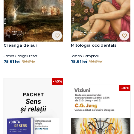
Creanga de aur
Mitologia occidentală
James George Frazer
Joseph Campbell
75.61 lei
75.61 lei
126.01 lei
126.01 lei
-40%
-30%