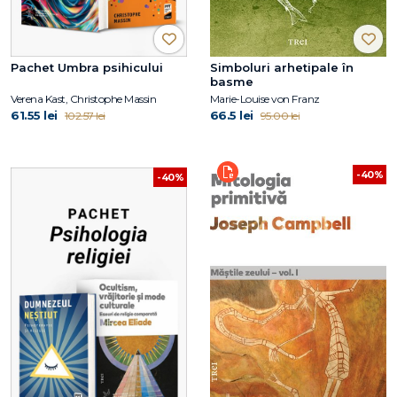
Pachet Umbra psihicului
Simboluri arhetipale în
basme
Verena Kast, Christophe Massin
Marie-Louise von Franz
61.55 lei
66.5 lei
102.57 lei
95.00 lei
-40%
-40%