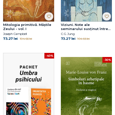
Mitologia primitivă. Măștile
Viziuni. Note ale
Zeului - vol. I
seminarului susţinut între
1930 și 1934 de C.G. Jung –
Joseph Campbell
C.G. Jung
vol. 1
73.27 lei
73.27 lei
104.66 lei
104.66 lei
-40%
-30%