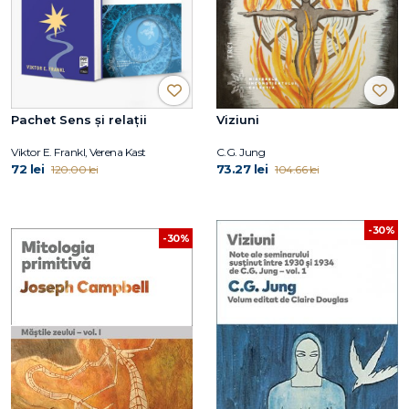
Pachet Sens și relații
Viziuni
Viktor E. Frankl, Verena Kast
C.G. Jung
72 lei
73.27 lei
120.00 lei
104.66 lei
-30%
-30%