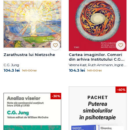
Zarathustra lui Nietzsche
Cartea imaginilor. Comori
din arhiva Institutului C.G.
Jung din Zürich
C.G. Jung
Verena Kast, Ruth Ammann, Ingrid Riedel (ED.)
104.3 lei
104.3 lei
149.00 lei
149.00 lei
-40%
-30%