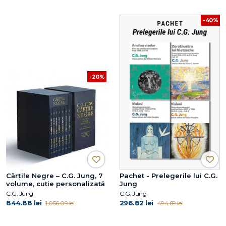
-40%
-20%
Cărțile Negre – C.G. Jung, 7
Pachet - Prelegerile lui C.G.
volume, cutie personalizată
Jung
C.G. Jung
C.G. Jung
844.88 lei
296.82 lei
1,056.09 lei
494.69 lei